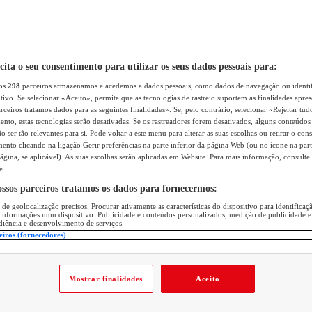
icita o seu consentimento para utilizar os seus dados pessoais para:
sos
298
parceiros armazenamos e acedemos a dados pessoais, como dados de navegação ou identif
itivo. Se selecionar «Aceito», permite que as tecnologias de rastreio suportem as finalidades apr
rceiros tratamos dados para as seguintes finalidades». Se, pelo contrário, selecionar «Rejeitar tud
ento, estas tecnologias serão desativadas. Se os rastreadores forem desativados, alguns conteúdo
 ser tão relevantes para si. Pode voltar a este menu para alterar as suas escolhas ou retirar o con
nto clicando na ligação Gerir preferências na parte inferior da página Web (ou no ícone na part
ágina, se aplicável). As suas escolhas serão aplicadas em Website. Para mais informação, consulte 
e.
ossos parceiros tratamos os dados para fornecermos:
 de geolocalização precisos. Procurar ativamente as características do dispositivo para identifica
 informações num dispositivo. Publicidade e conteúdos personalizados, medição de publicidade e
diência e desenvolvimento de serviços.
eiros (fornecedores)
Mostrar finalidades
Aceito