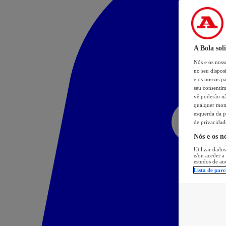
A Bola sol
Nós e os nos
no seu dispos
e os nossos pa
seu consentim
vê poderão não
qualquer mome
esquerda da p
de privacidad
Nós e os n
Utilizar dados
e/ou aceder a
estudos de au
Lista de parc