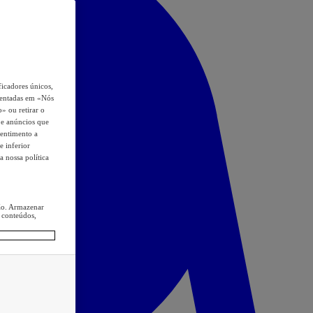
icadores únicos,
esentadas em «Nós
o» ou retirar o
s e anúncios que
sentimento a
e inferior
a nossa política
ção. Armazenar
 conteúdos,