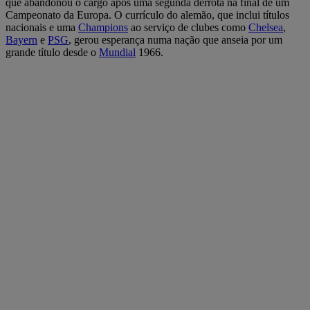
que abandonou o cargo após uma segunda derrota na final de um
Campeonato da Europa. O currículo do alemão, que inclui títulos
nacionais e uma
Champions
ao serviço de clubes como
Chelsea
,
Bayern
e
PSG
, gerou esperança numa nação que anseia por um
grande título desde o
Mundial
1966.