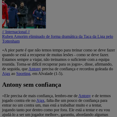
// Internacional //
Ruben Amorim eliminado de forma dramática da Taça da Liga pelo
Tottenham
«A pior parte é que não temos tempo para treinar como se deve fazer
quando se está a recuperar de muitas lesões - como se deve fazer.
Estamos sempre a viajar, não treinamos o suficiente com a equipa
reunida. Torna-se difícil recuperar para os jogos», disse, afirmando,
de seguida, que
Antony
precisa de confiança e recordou goleada do
Ajax
ao
Sporting
, em Alvalade (1-5).
Antony sem confiança
«Ele precisa de mais confiança, lembro-me de
Antony
e de termos
jogado contra ele no
Ajax
, falta-lhe um pouco de confiança para
entrar no um contra um, mas está a trabalhar muito e a tentar,
jogando tanto por dentro como por fora. Ele está a tentar e eu vou
ajudá-lo a ser um jogador melhor», garantiu, abordando algumas