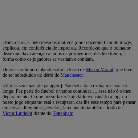
«Sim, claro. É pelo mesmos motivos [que o fizeram ficar de fora]»,
explicou, em conferência de imprensa. Recorde-se que o treinador
disse que dava atenção a todos os pormenores, desde o treino, à
forma como os jogadores se vestiam e comiam.
Depois continuou falando sobre a lesão de
Mason Mount
, que teve
de ser substituído no dérbi de
Manchester
.
«Várias semanas [de paragem]. Não sei a data exata, mas vai ser
longa. Faz parte do futebol e vamos continuar…. esse não é o meu
departamento. O que posso fazer é ajudá-lo e ensiná-lo a jogar o
nosso jogo enquanto está a recuperar, dar-lhe esse tempo para pensar
em coisas diferentes», revelou, lamentando também a lesão de
Victor Lindelof
diante do
Tottenham
.