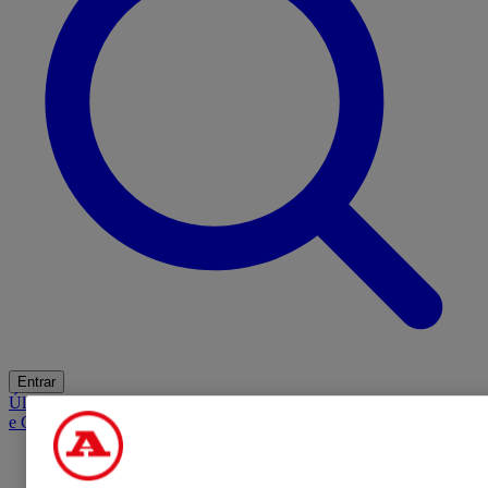
Entrar
Últimas
Mercado
Opinião
iGaming Hub
A BOLA SUGERE
Barba
e Cabelo