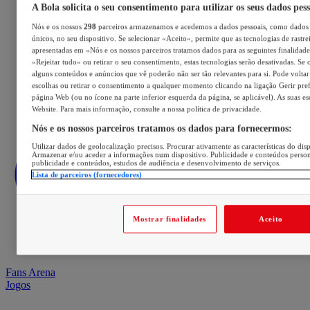
A Bola solicita o seu consentimento para utilizar os seus dados pes
Nós e os nossos
298
parceiros armazenamos e acedemos a dados pessoais, como dados 
únicos, no seu dispositivo. Se selecionar «Aceito», permite que as tecnologias de rastre
apresentadas em «Nós e os nossos parceiros tratamos dados para as seguintes finalidades
«Rejeitar tudo» ou retirar o seu consentimento, estas tecnologias serão desativadas. Se 
alguns conteúdos e anúncios que vê poderão não ser tão relevantes para si. Pode voltar 
escolhas ou retirar o consentimento a qualquer momento clicando na ligação Gerir prefe
página Web (ou no ícone na parte inferior esquerda da página, se aplicável). As suas e
Website. Para mais informação, consulte a nossa política de privacidade.
Nós e os nossos parceiros tratamos os dados para fornecermos:
Utilizar dados de geolocalização precisos. Procurar ativamente as características do disp
Armazenar e/ou aceder a informações num dispositivo. Publicidade e conteúdos perso
publicidade e conteúdos, estudos de audiência e desenvolvimento de serviços.
Lista de parceiros (fornecedores)
Mostrar finalidades
Aceito
Fans Arena
Jogos