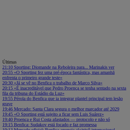
Últimas
21:10
Sporting: Diomande na Reboleira para... Marinakis ver
20:55
«O Sporting fez uma pré-época fantástica, mas amanhã
enfrenta o primeiro grande teste»
20:30
«Já se vê no Benfica o trabalho de Marco Silva»
20:15
«É inacreditável que Pedro Proença se tenha sentado na sexta
fila da tribuna do Estádio da Luz»
19:55
Pérola do Benfica que ia integrar plantel principal tem lesão
grave
19:46
Mercado: Santa Clara segura o melhor marcador até 2029
19:45
«O Sporting está sujeito a ficar sem Luis Suárez»
19:40
Proença e Rui Costa afastados — protocolo e não só
19:15
Benfica: Sudakov está focado e faz promessa
19:13
Mercado oficial: Benfica anuncia ala/pivô internacional