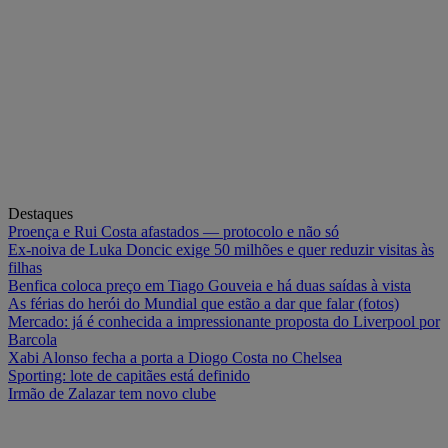
Destaques
Proença e Rui Costa afastados — protocolo e não só
Ex-noiva de Luka Doncic exige 50 milhões e quer reduzir visitas às
filhas
Benfica coloca preço em Tiago Gouveia e há duas saídas à vista
As férias do herói do Mundial que estão a dar que falar (fotos)
Mercado: já é conhecida a impressionante proposta do Liverpool por
Barcola
Xabi Alonso fecha a porta a Diogo Costa no Chelsea
Sporting: lote de capitães está definido
Irmão de Zalazar tem novo clube