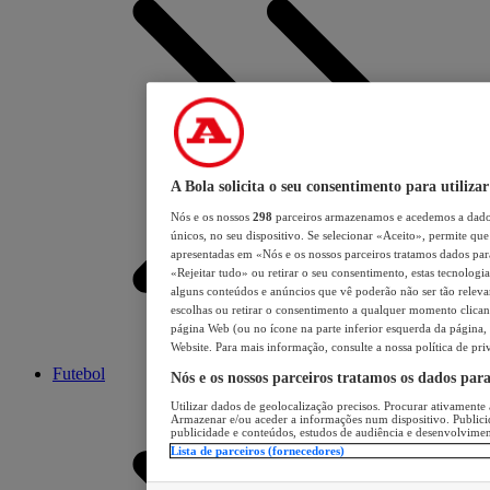
A Bola solicita o seu consentimento para utilizar
Nós e os nossos
298
parceiros armazenamos e acedemos a dados
únicos, no seu dispositivo. Se selecionar «Aceito», permite que 
apresentadas em «Nós e os nossos parceiros tratamos dados para 
«Rejeitar tudo» ou retirar o seu consentimento, estas tecnologia
alguns conteúdos e anúncios que vê poderão não ser tão relevant
escolhas ou retirar o consentimento a qualquer momento clicand
página Web (ou no ícone na parte inferior esquerda da página, s
Website. Para mais informação, consulte a nossa política de pri
Futebol
Nós e os nossos parceiros tratamos os dados par
Utilizar dados de geolocalização precisos. Procurar ativamente a
Armazenar e/ou aceder a informações num dispositivo. Publici
publicidade e conteúdos, estudos de audiência e desenvolvimen
Lista de parceiros (fornecedores)