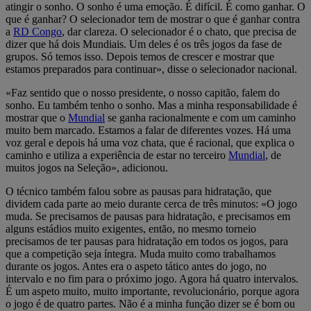
atingir o sonho. O sonho é uma emoção. É difícil. É como ganhar. O
que é ganhar? O selecionador tem de mostrar o que é ganhar contra
a
RD Congo
, dar clareza. O selecionador é o chato, que precisa de
dizer que há dois Mundiais. Um deles é os três jogos da fase de
grupos. Só temos isso. Depois temos de crescer e mostrar que
estamos preparados para continuar», disse o selecionador nacional.
«Faz sentido que o nosso presidente, o nosso capitão, falem do
sonho. Eu também tenho o sonho. Mas a minha responsabilidade é
mostrar que o
Mundial
se ganha racionalmente e com um caminho
muito bem marcado. Estamos a falar de diferentes vozes. Há uma
voz geral e depois há uma voz chata, que é racional, que explica o
caminho e utiliza a experiência de estar no terceiro
Mundial
, de
muitos jogos na Seleção», adicionou.
O técnico também falou sobre as pausas para hidratação, que
dividem cada parte ao meio durante cerca de três minutos: «O jogo
muda. Se precisamos de pausas para hidratação, e precisamos em
alguns estádios muito exigentes, então, no mesmo torneio
precisamos de ter pausas para hidratação em todos os jogos, para
que a competição seja íntegra. Muda muito como trabalhamos
durante os jogos. Antes era o aspeto tático antes do jogo, no
intervalo e no fim para o próximo jogo. Agora há quatro intervalos.
É um aspeto muito, muito importante, revolucionário, porque agora
o jogo é de quatro partes. Não é a minha função dizer se é bom ou