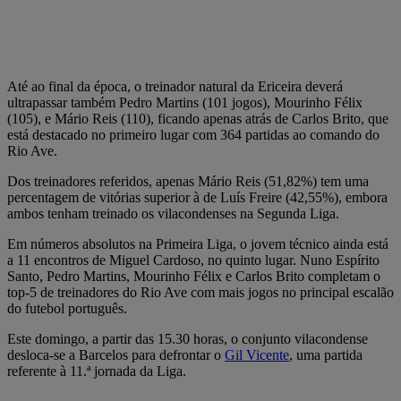
Até ao final da época, o treinador natural da Ericeira deverá
ultrapassar também Pedro Martins (101 jogos), Mourinho Félix
(105), e Mário Reis (110), ficando apenas atrás de Carlos Brito, que
está destacado no primeiro lugar com 364 partidas ao comando do
Rio Ave.
Dos treinadores referidos, apenas Mário Reis (51,82%) tem uma
percentagem de vitórias superior à de Luís Freire (42,55%), embora
ambos tenham treinado os vilacondenses na Segunda Liga.
Em números absolutos na Primeira Liga, o jovem técnico ainda está
a 11 encontros de Miguel Cardoso, no quinto lugar. Nuno Espírito
Santo, Pedro Martins, Mourinho Félix e Carlos Brito completam o
top-5 de treinadores do Rio Ave com mais jogos no principal escalão
do futebol português.
Este domingo, a partir das 15.30 horas, o conjunto vilacondense
desloca-se a Barcelos para defrontar o
Gil Vicente
, uma partida
referente à 11.ª jornada da Liga.