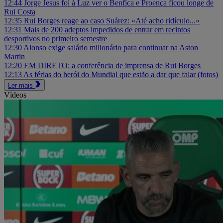
12:44
Jorge Jesus foi à Luz ver o Benfica e Proença ficou longe de
Rui Costa
12:35
Rui Borges reage ao caso Suárez: «Até acho ridículo...»
12:31
Mais de 200 adeptos impedidos de entrar em recintos
desportivos no primeiro semestre
12:30
Alonso exige salário milionário para continuar na Aston
Martin
12:20
EM DIRETO: a conferência de imprensa de Rui Borges
12:13
As férias do herói do Mundial que estão a dar que falar (fotos)
Ler mais
Vídeos