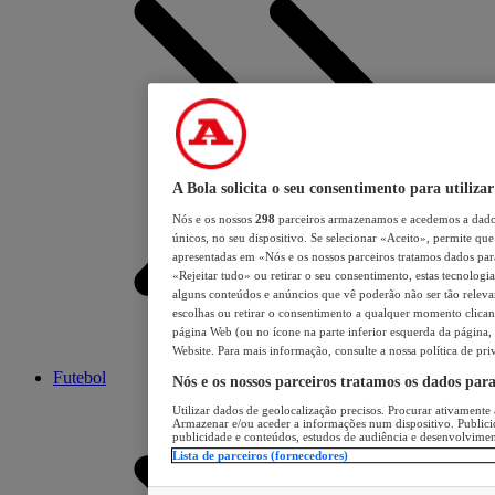
A Bola solicita o seu consentimento para utilizar
Nós e os nossos
298
parceiros armazenamos e acedemos a dados
únicos, no seu dispositivo. Se selecionar «Aceito», permite que 
apresentadas em «Nós e os nossos parceiros tratamos dados para 
«Rejeitar tudo» ou retirar o seu consentimento, estas tecnologia
alguns conteúdos e anúncios que vê poderão não ser tão relevant
escolhas ou retirar o consentimento a qualquer momento clicand
página Web (ou no ícone na parte inferior esquerda da página, s
Website. Para mais informação, consulte a nossa política de pri
Futebol
Nós e os nossos parceiros tratamos os dados par
Utilizar dados de geolocalização precisos. Procurar ativamente a
Armazenar e/ou aceder a informações num dispositivo. Publici
publicidade e conteúdos, estudos de audiência e desenvolvimen
Lista de parceiros (fornecedores)