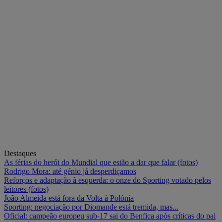
Destaques
As férias do herói do Mundial que estão a dar que falar (fotos)
Rodrigo Mora: até génio já desperdiçamos
Reforços e adaptação à esquerda: o onze do Sporting votado pelos
leitores (fotos)
João Almeida está fora da Volta à Polónia
Sporting: negociação por Diomande está tremida, mas...
Oficial: campeão europeu sub-17 sai do Benfica após críticas do pai