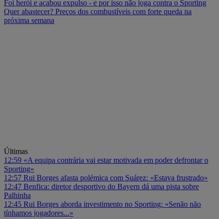
Foi herói e acabou expulso - e por isso não joga contra o Sporting
Quer abastecer? Preços dos combustíveis com forte queda na
próxima semana
Últimas
12:59
«A equipa contrária vai estar motivada em poder defrontar o
Sporting»
12:57
Rui Borges afasta polémica com Suárez: «Estava frustrado»
12:47
Benfica: diretor desportivo do Bayern dá uma pista sobre
Palhinha
12:45
Rui Borges aborda investimento no Sporting: «Senão não
tínhamos jogadores...»