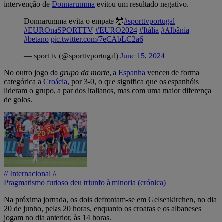
intervenção de
Donnarumma
evitou um resultado negativo.
Donnarumma evita o empate 🤯
#sporttvportugal
#EUROnaSPORTTV
#EURO2024
#Itália
#Albânia
#betano
pic.twitter.com/7eCAbLC2a6
— sport tv (@sporttvportugal)
June 15, 2024
No outro jogo do
grupo da morte
, a
Espanha
venceu de forma
categórica a
Croácia
, por 3-0, o que significa que os espanhóis
lideram o grupo, a par dos italianos, mas com uma maior diferença
de golos.
// Internacional //
Pragmatismo furioso deu triunfo à minoria (crónica)
Na próxima jornada, os dois defrontam-se em Gelsenkirchen, no dia
20 de junho, pelas 20 horas, enquanto os croatas e os albaneses
jogam no dia anterior, às 14 horas.