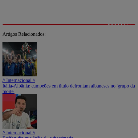
Artigos Relacionados:
// Internacional //
Itália-Albânia: campeões em título defrontam albaneses no 'grupo da
morte'
// Internacional //