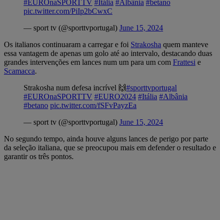
#EUROnaSPORTTV
#Itália
#Albânia
#betano
pic.twitter.com/PiIp2bCwxC
— sport tv (@sporttvportugal)
June 15, 2024
Os italianos continuaram a carregar e foi
Strakosha
quem manteve
essa vantagem de apenas um golo até ao intervalo, destacando duas
grandes intervenções em lances num um para um com
Frattesi
e
Scamacca
.
Strakosha num defesa incrível 🙌
#sporttvportugal
#EUROnaSPORTTV
#EURO2024
#Itália
#Albânia
#betano
pic.twitter.com/fSFvPayzEa
— sport tv (@sporttvportugal)
June 15, 2024
No segundo tempo, ainda houve alguns lances de perigo por parte
da seleção italiana, que se preocupou mais em defender o resultado e
garantir os três pontos.