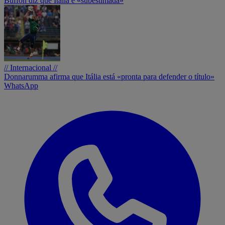
Buffon diz que Itália é «subestimada»
// Internacional //
Donnarumma afirma que Itália está «pronta para defender o título»
WhatsApp