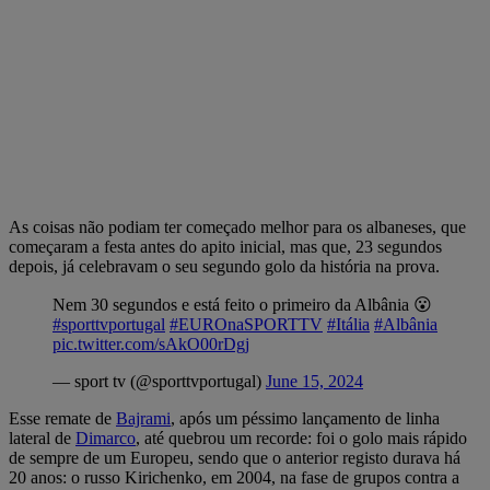
As coisas não podiam ter começado melhor para os albaneses, que
começaram a festa antes do apito inicial, mas que, 23 segundos
depois, já celebravam o seu segundo golo da história na prova.
Nem 30 segundos e está feito o primeiro da Albânia 😮
#sporttvportugal
#EUROnaSPORTTV
#Itália
#Albânia
pic.twitter.com/sAkO00rDgj
— sport tv (@sporttvportugal)
June 15, 2024
Esse remate de
Bajrami
, após um péssimo lançamento de linha
lateral de
Dimarco
, até quebrou um recorde: foi o golo mais rápido
de sempre de um Europeu, sendo que o anterior registo durava há
20 anos: o russo Kirichenko, em 2004, na fase de grupos contra a