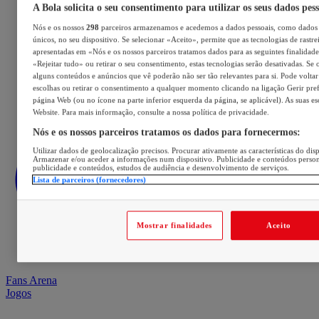
A Bola solicita o seu consentimento para utilizar os seus dados pes
Nós e os nossos
298
parceiros armazenamos e acedemos a dados pessoais, como dados 
únicos, no seu dispositivo. Se selecionar «Aceito», permite que as tecnologias de rastre
apresentadas em «Nós e os nossos parceiros tratamos dados para as seguintes finalidades
«Rejeitar tudo» ou retirar o seu consentimento, estas tecnologias serão desativadas. Se 
alguns conteúdos e anúncios que vê poderão não ser tão relevantes para si. Pode voltar 
escolhas ou retirar o consentimento a qualquer momento clicando na ligação Gerir prefe
página Web (ou no ícone na parte inferior esquerda da página, se aplicável). As suas e
Website. Para mais informação, consulte a nossa política de privacidade.
Nós e os nossos parceiros tratamos os dados para fornecermos:
Utilizar dados de geolocalização precisos. Procurar ativamente as características do disp
Armazenar e/ou aceder a informações num dispositivo. Publicidade e conteúdos perso
publicidade e conteúdos, estudos de audiência e desenvolvimento de serviços.
Lista de parceiros (fornecedores)
Mostrar finalidades
Aceito
Fans Arena
Jogos