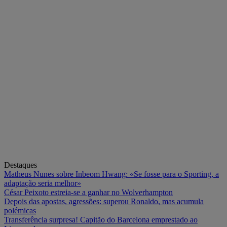
Destaques
Matheus Nunes sobre Inbeom Hwang: «Se fosse para o Sporting, a
adaptação seria melhor»
César Peixoto estreia-se a ganhar no Wolverhampton
Depois das apostas, agressões: superou Ronaldo, mas acumula
polémicas
Transferência surpresa! Capitão do Barcelona emprestado ao