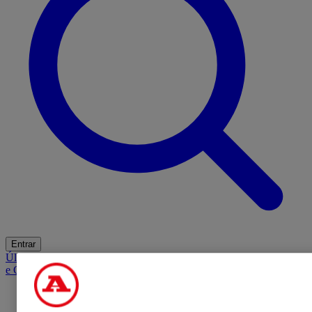
Entrar
Últimas
Mercado
Opinião
iGaming Hub
A BOLA SUGERE
Barba
e Cabelo