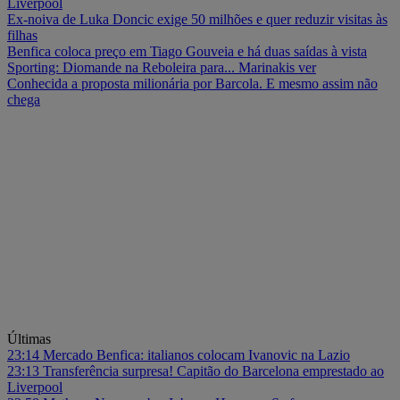
Liverpool
Ex-noiva de Luka Doncic exige 50 milhões e quer reduzir visitas às
filhas
Benfica coloca preço em Tiago Gouveia e há duas saídas à vista
Sporting: Diomande na Reboleira para... Marinakis ver
Conhecida a proposta milionária por Barcola. E mesmo assim não
chega
Últimas
23:14
Mercado Benfica: italianos colocam Ivanovic na Lazio
23:13
Transferência surpresa! Capitão do Barcelona emprestado ao
Liverpool