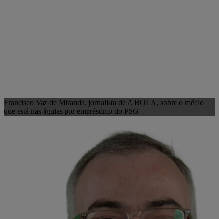
Francisco Vaz de Miranda, jornalista de A BOLA, sobre o médio
que está nas águias por empréstimo do PSG