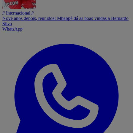
// Internacional //
Nove anos depois, reunidos! Mbappé dá as boas-vindas a Bernardo
Silva
WhatsApp