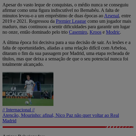
Apesar do vasto leque de conquistas, o médio nunca se conseguiu
afirmar como uma figura indiscutível no Bernabéu. A falta de
minutos levou-o a um empréstimo de duas épocas ao
Arsenal
, entre
2019 e 2021. Regressou da
Premier League
como um jogador mais
maduro, mas continuou a sentir dificuldades para garantir um lugar
no onze, então dominado pelo trio
Casemiro
,
Kroos
e
Modric
.
A última época foi decisiva para a sua decisão de sair. As lesões e a
falta de oportunidades, aliadas a uma relação difícil com Arbeloa,
ditaram o fim da sua passagem por Madrid, uma etapa recheada de
títulos, mas que deixa a sensação de que o seu potencial nunca foi
totalmente alcançado.
// Internacional //
Atenção, Mourinho: afinal, Nico Paz não quer voltar ao Real
Madrid