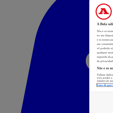
A Bola sol
Nós e os nos
no seu dispos
e os nossos pa
seu consentim
vê poderão não
qualquer mome
esquerda da p
de privacidad
Nós e os n
Utilizar dados
e/ou aceder a
estudos de au
Lista de parc