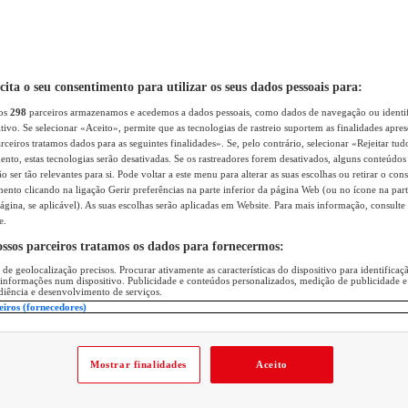
icita o seu consentimento para utilizar os seus dados pessoais para:
sos
298
parceiros armazenamos e acedemos a dados pessoais, como dados de navegação ou identif
itivo. Se selecionar «Aceito», permite que as tecnologias de rastreio suportem as finalidades apr
rceiros tratamos dados para as seguintes finalidades». Se, pelo contrário, selecionar «Rejeitar tud
ento, estas tecnologias serão desativadas. Se os rastreadores forem desativados, alguns conteúdo
 ser tão relevantes para si. Pode voltar a este menu para alterar as suas escolhas ou retirar o con
nto clicando na ligação Gerir preferências na parte inferior da página Web (ou no ícone na part
ágina, se aplicável). As suas escolhas serão aplicadas em Website. Para mais informação, consulte 
e.
ossos parceiros tratamos os dados para fornecermos:
 de geolocalização precisos. Procurar ativamente as características do dispositivo para identifica
 informações num dispositivo. Publicidade e conteúdos personalizados, medição de publicidade e
diência e desenvolvimento de serviços.
eiros (fornecedores)
Mostrar finalidades
Aceito