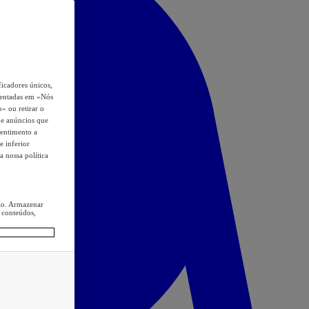
icadores únicos,
esentadas em «Nós
o» ou retirar o
s e anúncios que
sentimento a
e inferior
a nossa política
ção. Armazenar
 conteúdos,