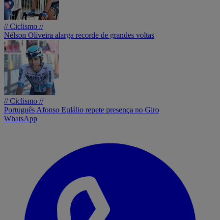
// Ciclismo //
Nélson Oliveira alarga recorde de grandes voltas
// Ciclismo //
Português Afonso Eulálio repete presença no Giro
WhatsApp