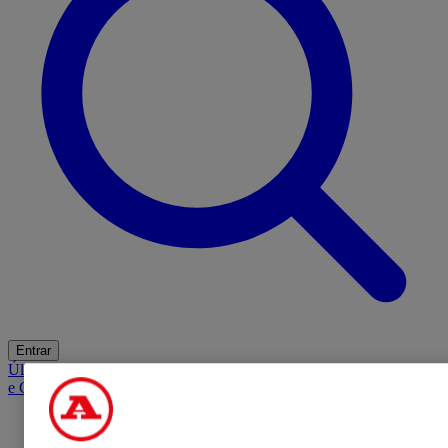
Entrar
Últimas
Mercado
Opinião
iGaming Hub
A BOLA SUGERE
Barba
e Cabelo