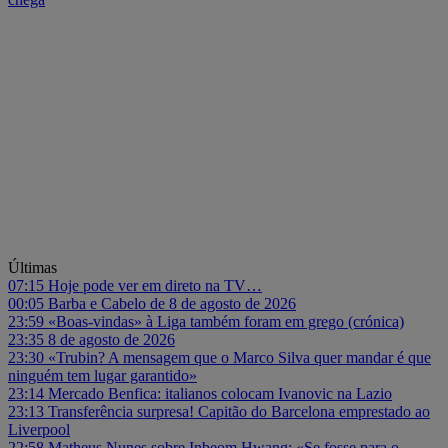
Últimas
07:15
Hoje pode ver em direto na TV…
00:05
Barba e Cabelo de 8 de agosto de 2026
23:59
«Boas-vindas» à Liga também foram em grego (crónica)
23:35
8 de agosto de 2026
23:30
«Trubin? A mensagem que o Marco Silva quer mandar é que
ninguém tem lugar garantido»
23:14
Mercado Benfica: italianos colocam Ivanovic na Lazio
23:13
Transferência surpresa! Capitão do Barcelona emprestado ao
Liverpool
22:58
Matheus Nunes sobre Inbeom Hwang: «Se fosse para o