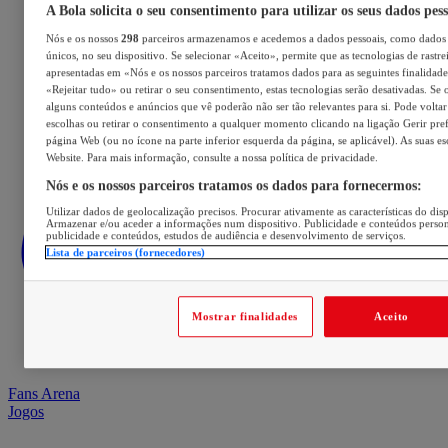
A Bola solicita o seu consentimento para utilizar os seus dados pes
Nós e os nossos
298
parceiros armazenamos e acedemos a dados pessoais, como dados 
únicos, no seu dispositivo. Se selecionar «Aceito», permite que as tecnologias de rastre
apresentadas em «Nós e os nossos parceiros tratamos dados para as seguintes finalidades
«Rejeitar tudo» ou retirar o seu consentimento, estas tecnologias serão desativadas. Se 
alguns conteúdos e anúncios que vê poderão não ser tão relevantes para si. Pode voltar 
escolhas ou retirar o consentimento a qualquer momento clicando na ligação Gerir prefe
página Web (ou no ícone na parte inferior esquerda da página, se aplicável). As suas e
Website. Para mais informação, consulte a nossa política de privacidade.
Nós e os nossos parceiros tratamos os dados para fornecermos:
Utilizar dados de geolocalização precisos. Procurar ativamente as características do disp
Armazenar e/ou aceder a informações num dispositivo. Publicidade e conteúdos perso
publicidade e conteúdos, estudos de audiência e desenvolvimento de serviços.
Lista de parceiros (fornecedores)
Mostrar finalidades
Aceito
Fans Arena
Jogos