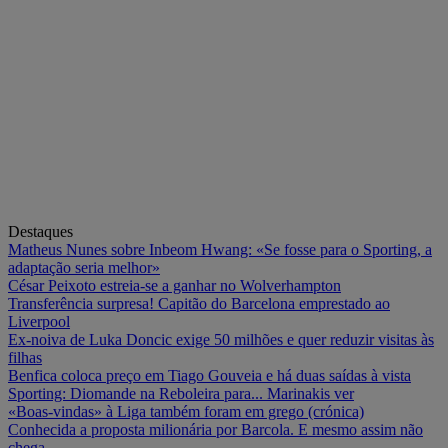
Destaques
Matheus Nunes sobre Inbeom Hwang: «Se fosse para o Sporting, a
adaptação seria melhor»
César Peixoto estreia-se a ganhar no Wolverhampton
Transferência surpresa! Capitão do Barcelona emprestado ao
Liverpool
Ex-noiva de Luka Doncic exige 50 milhões e quer reduzir visitas às
filhas
Benfica coloca preço em Tiago Gouveia e há duas saídas à vista
Sporting: Diomande na Reboleira para... Marinakis ver
«Boas-vindas» à Liga também foram em grego (crónica)
Conhecida a proposta milionária por Barcola. E mesmo assim não
chega