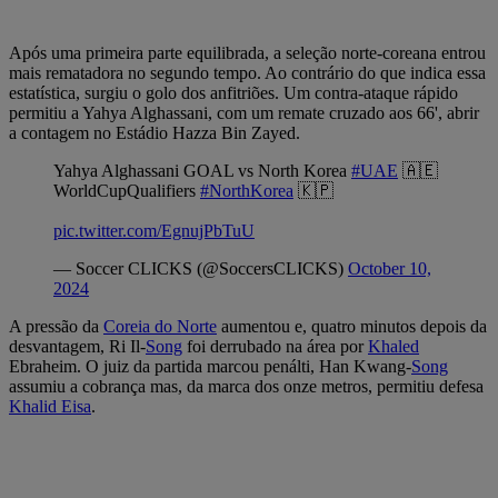
Após uma primeira parte equilibrada, a seleção norte-coreana entrou
mais rematadora no segundo tempo. Ao contrário do que indica essa
estatística, surgiu o golo dos anfitriões. Um contra-ataque rápido
permitiu a Yahya Alghassani, com um remate cruzado aos 66', abrir
a contagem no Estádio Hazza Bin Zayed.
Yahya Alghassani GOAL vs North Korea
#UAE
🇦🇪
WorldCupQualifiers
#NorthKorea
🇰🇵
pic.twitter.com/EgnujPbTuU
— Soccer CLICKS (@SoccersCLICKS)
October 10,
2024
A pressão da
Coreia do Norte
aumentou e, quatro minutos depois da
desvantagem, Ri Il-
Song
foi derrubado na área por
Khaled
Ebraheim. O juiz da partida marcou penálti, Han Kwang-
Song
assumiu a cobrança mas, da marca dos onze metros, permitiu defesa
Khalid Eisa
.