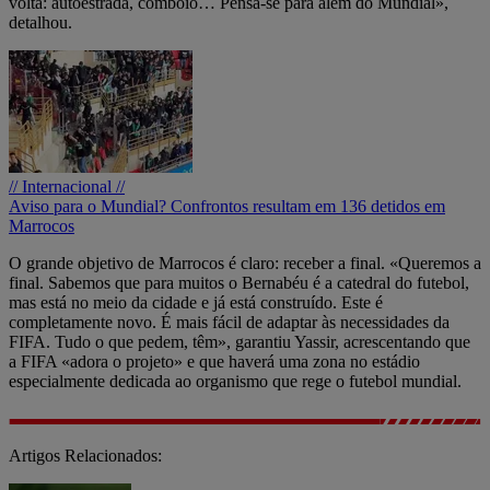
volta: autoestrada, comboio… Pensa-se para além do Mundial»,
detalhou.
// Internacional //
Aviso para o Mundial? Confrontos resultam em 136 detidos em
Marrocos
O grande objetivo de Marrocos é claro: receber a final. «Queremos a
final. Sabemos que para muitos o Bernabéu é a catedral do futebol,
mas está no meio da cidade e já está construído. Este é
completamente novo. É mais fácil de adaptar às necessidades da
FIFA. Tudo o que pedem, têm», garantiu Yassir, acrescentando que
a FIFA «adora o projeto» e que haverá uma zona no estádio
especialmente dedicada ao organismo que rege o futebol mundial.
Artigos Relacionados: