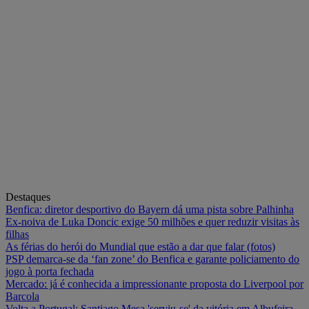
Destaques
Benfica: diretor desportivo do Bayern dá uma pista sobre Palhinha
Ex-noiva de Luka Doncic exige 50 milhões e quer reduzir visitas às
filhas
As férias do herói do Mundial que estão a dar que falar (fotos)
PSP demarca-se da ‘fan zone’ do Benfica e garante policiamento do
jogo à porta fechada
Mercado: já é conhecida a impressionante proposta do Liverpool por
Barcola
Volta a Portugal: Santiago Mesa 'serviu-se' da vitória em Albufeira