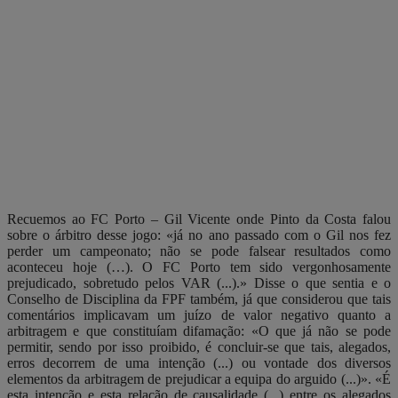
Recuemos ao FC Porto – Gil Vicente onde Pinto da Costa falou
sobre o árbitro desse jogo: «já no ano passado com o Gil nos fez
perder um campeonato; não se pode falsear resultados como
aconteceu hoje (…). O FC Porto tem sido vergonhosamente
prejudicado, sobretudo pelos VAR (...).» Disse o que sentia e o
Conselho de Disciplina da FPF também, já que considerou que tais
comentários implicavam um juízo de valor negativo quanto a
arbitragem e que constituíam difamação: «O que já não se pode
permitir, sendo por isso proibido, é concluir-se que tais, alegados,
erros decorrem de uma intenção (...) ou vontade dos diversos
elementos da arbitragem de prejudicar a equipa do arguido (...)». «É
esta intenção e esta relação de causalidade (...) entre os alegados