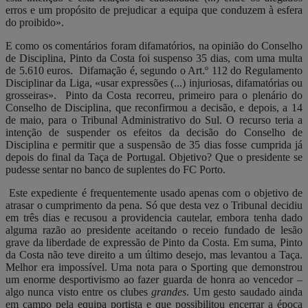
erros e um propósito de prejudicar a equipa que conduzem à esfera
do proibido».
E como os comentários foram difamatórios, na opinião do Conselho
de Disciplina, Pinto da Costa foi suspenso 35 dias, com uma multa
de 5.610 euros. Difamação é, segundo o Art.º 112 do Regulamento
Disciplinar da Liga, «usar expressões (...) injuriosas, difamatórias ou
grosseiras». Pinto da Costa recorreu, primeiro para o plenário do
Conselho de Disciplina, que reconfirmou a decisão, e depois, a 14
de maio, para o Tribunal Administrativo do Sul. O recurso teria a
intenção de suspender os efeitos da decisão do Conselho de
Disciplina e permitir que a suspensão de 35 dias fosse cumprida já
depois do final da Taça de Portugal. Objetivo? Que o presidente se
pudesse sentar no banco de suplentes do FC Porto.
Este expediente é frequentemente usado apenas com o objetivo de
atrasar o cumprimento da pena. Só que desta vez o Tribunal decidiu
em três dias e recusou a providencia cautelar, embora tenha dado
alguma razão ao presidente aceitando o receio fundado de lesão
grave da liberdade de expressão de Pinto da Costa. Em suma, Pinto
da Costa não teve direito a um último desejo, mas levantou a Taça.
Melhor era impossível. Uma nota para o Sporting que demonstrou
um enorme desportivismo ao fazer guarda de honra ao vencedor –
algo nunca visto entre os clubes
grandes
. Um gesto saudado ainda
em campo pela equipa portista e que possibilitou encerrar a época