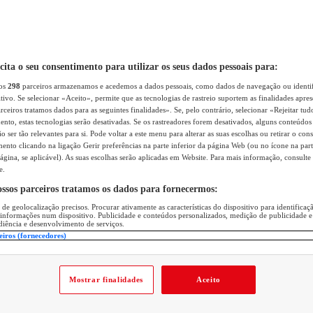
icita o seu consentimento para utilizar os seus dados pessoais para:
sos
298
parceiros armazenamos e acedemos a dados pessoais, como dados de navegação ou identif
itivo. Se selecionar «Aceito», permite que as tecnologias de rastreio suportem as finalidades apr
rceiros tratamos dados para as seguintes finalidades». Se, pelo contrário, selecionar «Rejeitar tud
ento, estas tecnologias serão desativadas. Se os rastreadores forem desativados, alguns conteúdo
 ser tão relevantes para si. Pode voltar a este menu para alterar as suas escolhas ou retirar o con
nto clicando na ligação Gerir preferências na parte inferior da página Web (ou no ícone na part
ágina, se aplicável). As suas escolhas serão aplicadas em Website. Para mais informação, consulte 
e.
ossos parceiros tratamos os dados para fornecermos:
 de geolocalização precisos. Procurar ativamente as características do dispositivo para identifica
 informações num dispositivo. Publicidade e conteúdos personalizados, medição de publicidade e
diência e desenvolvimento de serviços.
eiros (fornecedores)
Mostrar finalidades
Aceito