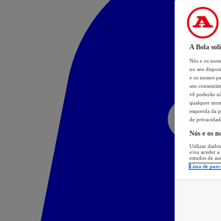
A Bola sol
Nós e os nos
no seu dispos
e os nossos pa
seu consentim
vê poderão não
qualquer mome
esquerda da p
de privacidad
Nós e os n
Utilizar dados
e/ou aceder a
estudos de au
Lista de parc