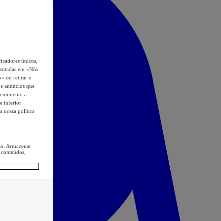
icadores únicos,
esentadas em «Nós
o» ou retirar o
s e anúncios que
sentimento a
e inferior
a nossa política
ção. Armazenar
 conteúdos,