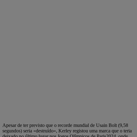
Apesar de ter previsto que o recorde mundial de Usain Bolt (9,58
segundos) seria «destruído», Kerley registou uma marca que o teria
deixado no último lugar nos Jogos Olímpicos de Paris2024, onde