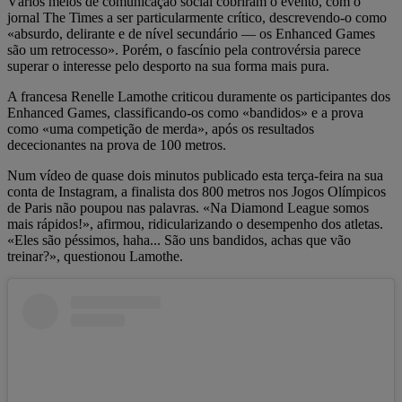
Vários meios de comunicação social cobriram o evento, com o
jornal The Times a ser particularmente crítico, descrevendo-o como
«absurdo, delirante e de nível secundário — os Enhanced Games
são um retrocesso». Porém, o fascínio pela controvérsia parece
superar o interesse pelo desporto na sua forma mais pura.
A francesa Renelle Lamothe criticou duramente os participantes dos
Enhanced Games, classificando-os como «bandidos» e a prova
como «uma competição de merda», após os resultados
dececionantes na prova de 100 metros.
Num vídeo de quase dois minutos publicado esta terça-feira na sua
conta de Instagram, a finalista dos 800 metros nos Jogos Olímpicos
de Paris não poupou nas palavras. «Na Diamond League somos
mais rápidos!», afirmou, ridicularizando o desempenho dos atletas.
«Eles são péssimos, haha... São uns bandidos, achas que vão
treinar?», questionou Lamothe.