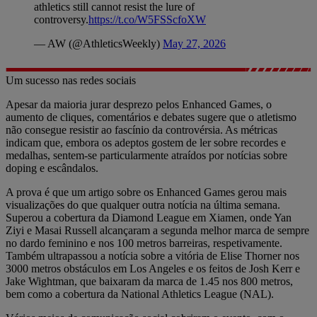
athletics still cannot resist the lure of
controversy.
https://t.co/W5FSScfoXW
— AW (@AthleticsWeekly)
May 27, 2026
Um sucesso nas redes sociais
Apesar da maioria jurar desprezo pelos Enhanced Games, o
aumento de cliques, comentários e debates sugere que o atletismo
não consegue resistir ao fascínio da controvérsia. As métricas
indicam que, embora os adeptos gostem de ler sobre recordes e
medalhas, sentem-se particularmente atraídos por notícias sobre
doping e escândalos.
A prova é que um artigo sobre os Enhanced Games gerou mais
visualizações do que qualquer outra notícia na última semana.
Superou a cobertura da Diamond League em Xiamen, onde Yan
Ziyi e Masai Russell alcançaram a segunda melhor marca de sempre
no dardo feminino e nos 100 metros barreiras, respetivamente.
Também ultrapassou a notícia sobre a vitória de Elise Thorner nos
3000 metros obstáculos em Los Angeles e os feitos de Josh Kerr e
Jake Wightman, que baixaram da marca de 1.45 nos 800 metros,
bem como a cobertura da National Athletics League (NAL).