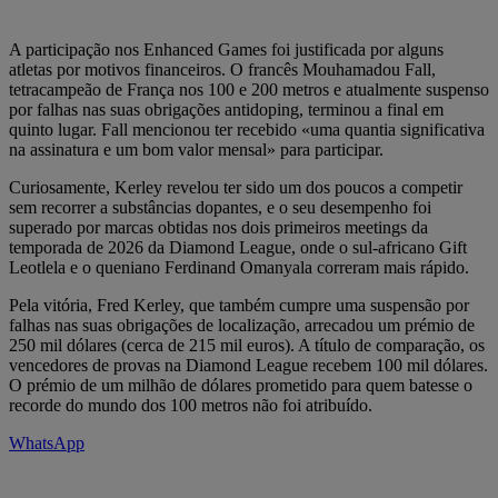
A participação nos Enhanced Games foi justificada por alguns
atletas por motivos financeiros. O francês Mouhamadou Fall,
tetracampeão de França nos 100 e 200 metros e atualmente suspenso
por falhas nas suas obrigações antidoping, terminou a final em
quinto lugar. Fall mencionou ter recebido «uma quantia significativa
na assinatura e um bom valor mensal» para participar.
Curiosamente, Kerley revelou ter sido um dos poucos a competir
sem recorrer a substâncias dopantes, e o seu desempenho foi
superado por marcas obtidas nos dois primeiros meetings da
temporada de 2026 da Diamond League, onde o sul-africano Gift
Leotlela e o queniano Ferdinand Omanyala correram mais rápido.
Pela vitória, Fred Kerley, que também cumpre uma suspensão por
falhas nas suas obrigações de localização, arrecadou um prémio de
250 mil dólares (cerca de 215 mil euros). A título de comparação, os
vencedores de provas na Diamond League recebem 100 mil dólares.
O prémio de um milhão de dólares prometido para quem batesse o
recorde do mundo dos 100 metros não foi atribuído.
WhatsApp