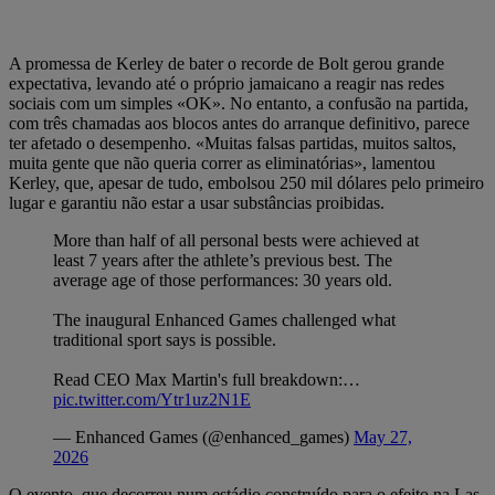
A promessa de Kerley de bater o recorde de Bolt gerou grande
expectativa, levando até o próprio jamaicano a reagir nas redes
sociais com um simples «OK». No entanto, a confusão na partida,
com três chamadas aos blocos antes do arranque definitivo, parece
ter afetado o desempenho. «Muitas falsas partidas, muitos saltos,
muita gente que não queria correr as eliminatórias», lamentou
Kerley, que, apesar de tudo, embolsou 250 mil dólares pelo primeiro
lugar e garantiu não estar a usar substâncias proibidas.
More than half of all personal bests were achieved at
least 7 years after the athlete’s previous best. The
average age of those performances: 30 years old.
The inaugural Enhanced Games challenged what
traditional sport says is possible.
Read CEO Max Martin's full breakdown:…
pic.twitter.com/Ytr1uz2N1E
— Enhanced Games (@enhanced_games)
May 27,
2026
O evento, que decorreu num estádio construído para o efeito na Las