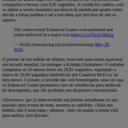
conquistou o bronze com 9,81 segundos. A corrida foi caótica, com
os atletas a serem chamados aos blocos de partida por quatro vezes
devido a falsas partidas e até a um atleta que precisou de atar os
sapatos.
The controversial Enhanced Games over-promised and
under-delivered in a major way.
https://t.co/XkxiOI6b1u
— Awful Announcing (@awfulannouncing)
May 26,
2026
O prémio de um milhão de dólares, reservado para quem superasse
um recorde mundial, foi entregue a Kristian Gkolomeev. O nadador
completou os 50 metros livres em 20,81 segundos, superando a
marca de 20,88 segundos estabelecida por Cameron McEvoy há
dois meses. Contudo, o recorde não será homologado, uma vez que
os Enhanced Games permitem o uso de substâncias para melhoria
do desempenho, que são proibidas nos desportos convencionais.
Gkolomeev, que já tinha recebido um prémio semelhante no ano
passado num evento de teste, mostrou-se satisfeito. «Mais um
milhão, não é nada mau», afirmou. «Isto vai mudar a minha vida
para melhor, sem dúvida».