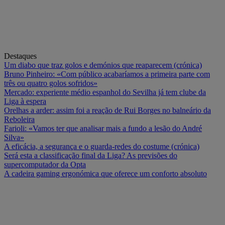
Destaques
Um diabo que traz golos e demónios que reaparecem (crónica)
Bruno Pinheiro: «Com público acabaríamos a primeira parte com
três ou quatro golos sofridos»
Mercado: experiente médio espanhol do Sevilha já tem clube da
Liga à espera
Orelhas a arder: assim foi a reação de Rui Borges no balneário da
Reboleira
Farioli: «Vamos ter que analisar mais a fundo a lesão do André
Silva»
A eficácia, a segurança e o guarda-redes do costume (crónica)
Será esta a classificação final da Liga? As previsões do
supercomputador da Opta
A cadeira gaming ergonómica que oferece um conforto absoluto