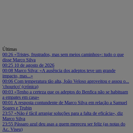
Últimas
00:26
«Tristes, frustrados, mas sem meios caminhos»: tudo o que
disse Marco Silva
00:25
10 de agosto de 2026
00:08
Marco Silva: «A ausência dos adeptos teve um grande
impacto, mas...»
00:06
Com temperatura tão alta, João Veloso aproveitou e assou o...
'chouriço' (crónica)
00:03
«Tenho a certeza que os adeptos do Benfica não se habituam
a empates em casa»
00:01
A resposta contundente de Marco Silva em relação a Samuel
Soares e Trubin
23:57
«Não é fácil arranjar soluções para a falta de eficácia», diz
Marco Silva
23:55
Pássaro azul deu asas a quem mereceu ser feliz (as notas do
Ac. Viseu)