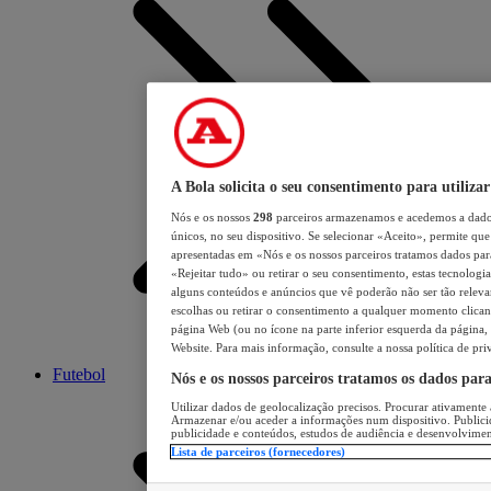
A Bola solicita o seu consentimento para utilizar
Nós e os nossos
298
parceiros armazenamos e acedemos a dados
únicos, no seu dispositivo. Se selecionar «Aceito», permite que 
apresentadas em «Nós e os nossos parceiros tratamos dados para 
«Rejeitar tudo» ou retirar o seu consentimento, estas tecnologia
alguns conteúdos e anúncios que vê poderão não ser tão relevant
escolhas ou retirar o consentimento a qualquer momento clicand
página Web (ou no ícone na parte inferior esquerda da página, s
Website. Para mais informação, consulte a nossa política de pri
Futebol
Nós e os nossos parceiros tratamos os dados par
Utilizar dados de geolocalização precisos. Procurar ativamente a
Armazenar e/ou aceder a informações num dispositivo. Publici
publicidade e conteúdos, estudos de audiência e desenvolvimen
Lista de parceiros (fornecedores)