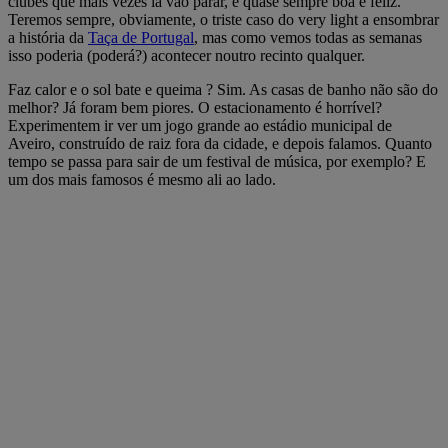
clubes que mais vezes lá vão parar, é quase sempre boa e feliz.
Teremos sempre, obviamente, o triste caso do very light a ensombrar
a história da
Taça de Portugal
, mas como vemos todas as semanas
isso poderia (poderá?) acontecer noutro recinto qualquer.
Faz calor e o sol bate e queima ? Sim. As casas de banho não são do
melhor? Já foram bem piores. O estacionamento é horrível?
Experimentem ir ver um jogo grande ao estádio municipal de
Aveiro, construído de raiz fora da cidade, e depois falamos. Quanto
tempo se passa para sair de um festival de música, por exemplo? E
um dos mais famosos é mesmo ali ao lado.