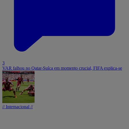
3
VAR falhou no Qatar-Suíça em momento crucial, FIFA explica-se
// Internacional //