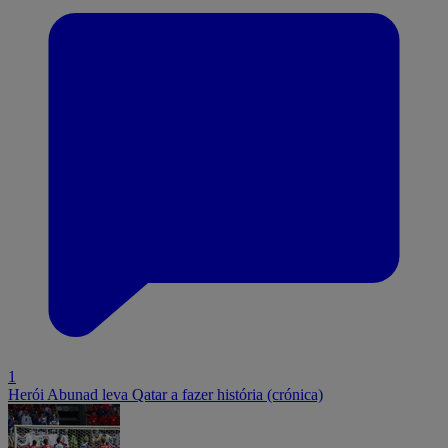
1
Herói Abunad leva Qatar a fazer história (crónica)