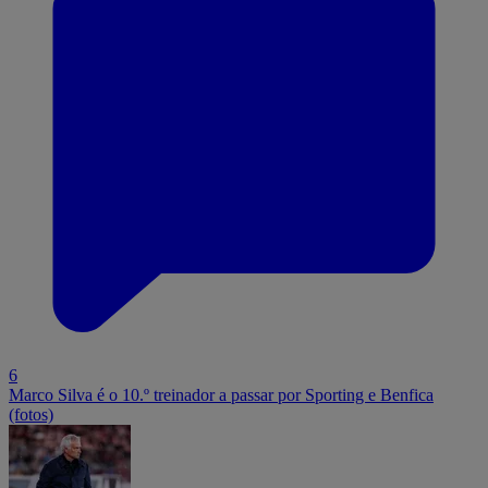
6
Marco Silva é o 10.º treinador a passar por Sporting e Benfica
(fotos)