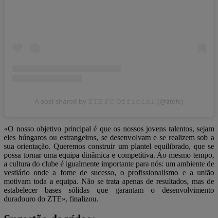
A post shared by 𝚉𝚃𝙴 𝙵𝙲 𝙾𝚏𝚏𝚒𝚌𝚒𝚊𝚕 (@ztefc)
«O nosso objetivo principal é que os nossos jovens talentos, sejam
eles húngaros ou estrangeiros, se desenvolvam e se realizem sob a
sua orientação. Queremos construir um plantel equilibrado, que se
possa tornar uma equipa dinâmica e competitiva. Ao mesmo tempo,
a cultura do clube é igualmente importante para nós: um ambiente de
vestiário onde a fome de sucesso, o profissionalismo e a união
motivam toda a equipa. Não se trata apenas de resultados, mas de
estabelecer bases sólidas que garantam o desenvolvimento
duradouro do ZTE», finalizou.