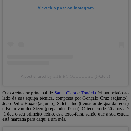
View this post on Instagram
A post shared by 𝚉𝚃𝙴 𝙵𝙲 𝙾𝚏𝚏𝚒𝚌𝚒𝚊𝚕 (@ztefc)
O ex-treinador principal de
Santa Clara
e
Tondela
foi anunciado ao
lado da sua equipa técnica, composta por Gonçalo Cruz (adjunto),
João Pedro Bagão (adjunto), Safet Jahic (treinador de guarda-redes)
e Brian van der Steen (preparador físico). O técnico de 50 anos até
já deu o seu primeiro treino, esta terça-feira, sendo que a sua estreia
está marcada para daqui a um mês.