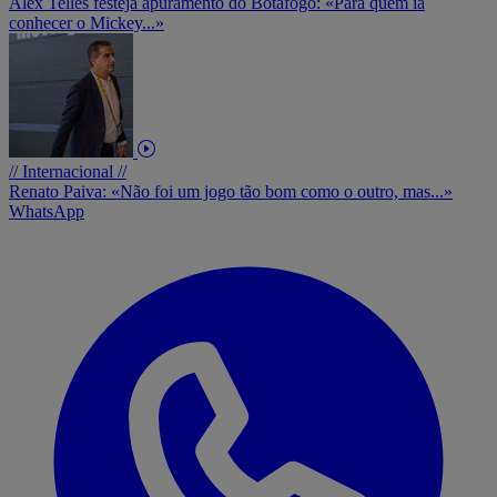
Alex Telles festeja apuramento do Botafogo: «Para quem ia
conhecer o Mickey...»
// Internacional //
Renato Paiva: «Não foi um jogo tão bom como o outro, mas...»
WhatsApp