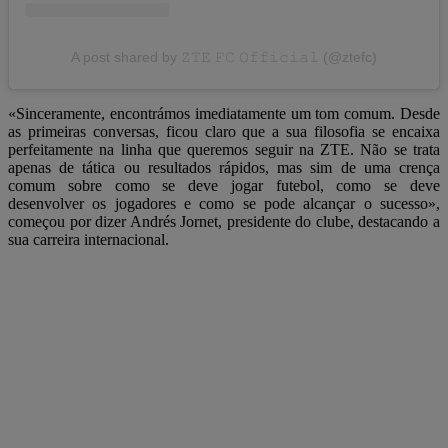
A post shared by 𝚉𝚃𝙴 𝙵𝙲 𝙾𝚏𝚏𝚒𝚌𝚒𝚊𝚕 (@ztefc)
«Sinceramente, encontrámos imediatamente um tom comum. Desde
as primeiras conversas, ficou claro que a sua filosofia se encaixa
perfeitamente na linha que queremos seguir na ZTE. Não se trata
apenas de tática ou resultados rápidos, mas sim de uma crença
comum sobre como se deve jogar futebol, como se deve
desenvolver os jogadores e como se pode alcançar o sucesso»,
começou por dizer Andrés Jornet, presidente do clube, destacando a
sua carreira internacional.