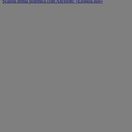
Scaloni dribla polémica com Ancelotti: «Elogiou-nos»