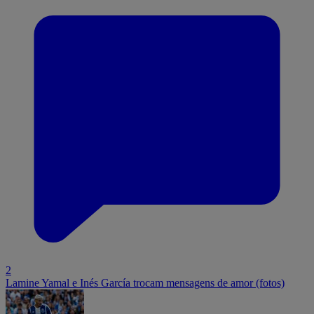
2
Lamine Yamal e Inés García trocam mensagens de amor (fotos)