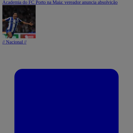
Academia do FC Porto na Maia: vereador anuncia absolvição
// Nacional //