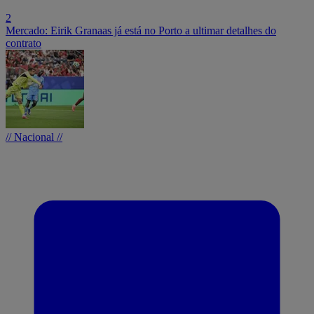
2
Mercado: Eirik Granaas já está no Porto a ultimar detalhes do
contrato
// Nacional //