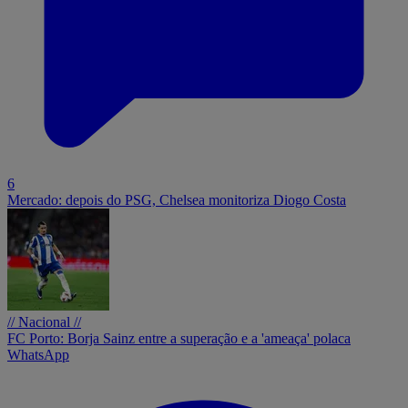
6
Mercado: depois do PSG, Chelsea monitoriza Diogo Costa
// Nacional //
FC Porto: Borja Sainz entre a superação e a 'ameaça' polaca
WhatsApp