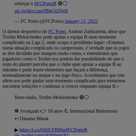
reforçar o
#FCPortoB
🔵⚪
pic.twitter.com/fBhG6J5joE
— FC Porto (@FCPorto)
January 15, 2025
O diretor desportivo do
FC Porto
, Andoni Zubizarreta, disse que
Trofim Melnichenko pode ajudar a equipa B num momento
complicado na Liga 2, onde ocupa o penúltimo lugar: «Estamos
numa situação complicada no campeonato, é verdade que os jogos
se têm decidido por margem muito curtas, e entendemos que
jogadores como o Trofim nos podem dar possibilidade de que o
resto do plantel perceba que o clube quer apoiar a equipa B ao
máximo e pode trazer elementos que façam a diferença,
nomeadamente no ataque e no jogo físico. Acreditamos que este
atleta nos pode ajudar num momento complicado para tentarmos
encontrar soluções e continuar a crescer enquanto equipa B.»
Bem-vindo, Trofim Melnichenko 🔵⚪
⚽ Avançado 👉 18 anos 💪 Internacional Bielorrusso
↩ Dinamo Minsk
▶
https://t.co/6JkICFRRbr
#FCPortoB
pic.twitter.com/zFf9Jnsm3O