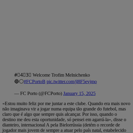
#⃣4⃣3⃣ Welcome Trofim Melnichenko
🔵⚪
#FCPortoB
pic.twitter.com/jl8F5evjmo
— FC Porto (@FCPorto)
January 15, 2025
«Estou muito feliz por me juntar a este clube. Quando era mais novo
não imaginava vir a jogar numa equipa tão grande do futebol, mas
claro que é algo que sempre quis alcançar. Por isso, quando o
destino me deu esta oportunidade, só pensei em agarrá-la», disse o
dianteiro, internacional A pela Bielorrússia (detém o recorde de
jogador mais jovem de sempre a atuar pelo país natal, estabelecido