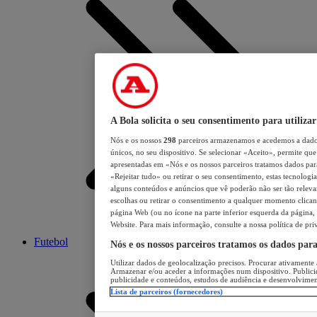
A Bola solicita o seu consentimento para utilizar
Nós e os nossos
298
parceiros armazenamos e acedemos a dados
únicos, no seu dispositivo. Se selecionar «Aceito», permite que 
apresentadas em «Nós e os nossos parceiros tratamos dados para 
«Rejeitar tudo» ou retirar o seu consentimento, estas tecnologia
alguns conteúdos e anúncios que vê poderão não ser tão relevant
escolhas ou retirar o consentimento a qualquer momento clicand
página Web (ou no ícone na parte inferior esquerda da página, s
Website. Para mais informação, consulte a nossa política de pri
Futebol
Nós e os nossos parceiros tratamos os dados par
Utilizar dados de geolocalização precisos. Procurar ativamente a
Armazenar e/ou aceder a informações num dispositivo. Publici
publicidade e conteúdos, estudos de audiência e desenvolvimen
Lista de parceiros (fornecedores)