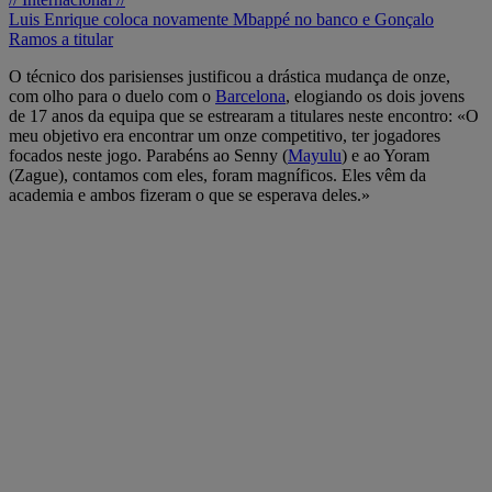
Luis Enrique coloca novamente Mbappé no banco e Gonçalo
Ramos a titular
O técnico dos parisienses justificou a drástica mudança de onze,
com olho para o duelo com o
Barcelona
, elogiando os dois jovens
de 17 anos da equipa que se estrearam a titulares neste encontro: «O
meu objetivo era encontrar um onze competitivo, ter jogadores
focados neste jogo. Parabéns ao Senny (
Mayulu
) e ao Yoram
(Zague), contamos com eles, foram magníficos. Eles vêm da
academia e ambos fizeram o que se esperava deles.»