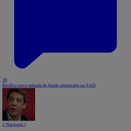
30
Benfica trava entrada de fundo americano na SAD
// Nacional //