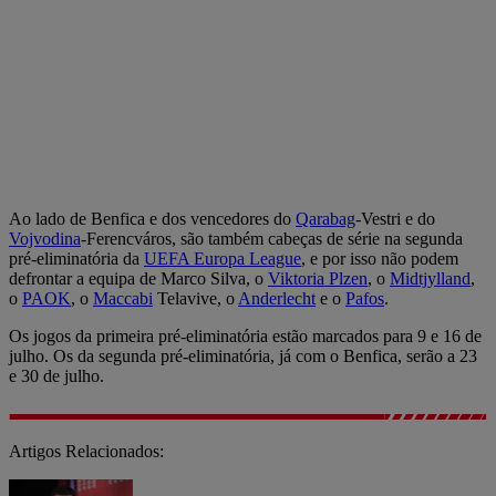
Ao lado de Benfica e dos vencedores do
Qarabag
-Vestri e do
Vojvodina
-Ferencváros, são também cabeças de série na segunda
pré-eliminatória da
UEFA Europa League
, e por isso não podem
defrontar a equipa de Marco Silva, o
Viktoria Plzen
, o
Midtjylland
,
o
PAOK
, o
Maccabi
Telavive, o
Anderlecht
e o
Pafos
.
Os jogos da primeira pré-eliminatória estão marcados para 9 e 16 de
julho. Os da segunda pré-eliminatória, já com o Benfica, serão a 23
e 30 de julho.
Artigos Relacionados: