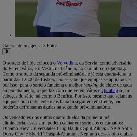
Galeria de imagens
13 Fotos
O sorteio de hoje colocou o
Vojvodina
, da Sérvia, como adversário
do Ferencváros, e o Vestri, da Islândia, no caminho do Qarabag.
Como o sorteio da segunda pré-eliminatória é já esta quarta-feira, a
partir das 12h00 de Lisboa, não se sabe que equipas se apurarão. E
por isso, para o sorteio funciona o melhor
ranking
de clube de cada
emparelhamento, o que faz com que Ferencváros e
Qarabag
sejam
cabeças de série, tal como o Benfica. Por isso, mesmo que sejam as
equipas com coeficiente mais baixo a seguirem em frente, não
poderão defrontar as águias na segunda pré-eliminatória.
Os vencedores dos outros quatro duelos da primeira pré-
eliminatória, esses sim, podem calhar em sorte aos encarnados:
Dínamo Kiev-Universitatea Cluj; Hajduk Split-Zilina; CSKA Sófia-
Derry City; e Sheriff Tiraspol-Aluminij. Nenhum desses oito clubes