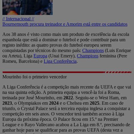
// Internacional //
Bournemouth procura treinador e Amorim está entre os candidatos
Aos 38 anos é visto como mais um produto de excelência da escola
espanhola que está a dominar o futebol e pode contribuir para um
registo inédito: as quatro provas do futebol europeu serem
conquistadas por técnicos do mesmo país:
Champions
(Luis Enrique
ou Arteta), Liga
Europa
(Unai Emery),
Champions
feminina (Pere
Romeu, Barcelona) e
Liga Conferência
.
Mourinho foi o primeiro vencedor
A Liga Conferência é a competição mais recente da UEFA e que vai
na sua quinta edição. A primeira equipa a vencê-la foi a Roma,
treinada por José Mourinho, em
2022
. Seguiu-se o West Ham, em
2023
, o Olympiakos em
2024
e o Chelsea em
2025
. Em caso de
triunfo, o Crystal Palace será a terceira equipa inglesa a conquistar a
competição em seis anos. O vencedor terá também acesso à Liga
Europa da próxima época. O Palace ficou em 15.º na Premier
League e o Rayo Vallecano acabou a La Liga em 8.º, precisando de
ganhar hoje para se qualificar para as provas UEFA (desta vez a