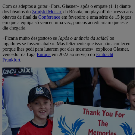
Com os adeptos a gritar «Fora, Glasner» após o empate (1-1) diante
dos bósnios do
Zrinjski Mostar
, da Bósnia, no play-off de acesso aos
oitavos de final da
Conference
em fevereiro e uma série de 15 jogos
em que a equipa só venceu uma vez, poucos acreditariam que este
dia chegaria.
«Ficaria muito desgostoso se
[após o anúncio da saída]
os
jogadores se fossem abaixo. Mas felizmente que isso não aconteceu
porque lhes pedi para lutarem por eles mesmos», explicou Glasner,
vencedor da Liga
Europa
em 2022 ao serviço do
Eintracht
Frankfurt
.