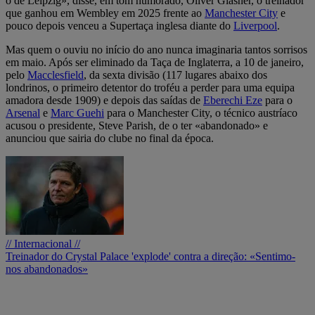
o de Leipzig», disse, em tom humorado, Oliver Glasner, o treinador
que ganhou em Wembley em 2025 frente ao
Manchester City
e
pouco depois venceu a Supertaça inglesa diante do
Liverpool
.
Mas quem o ouviu no início do ano nunca imaginaria tantos sorrisos
em maio. Após ser eliminado da Taça de Inglaterra, a 10 de janeiro,
pelo
Macclesfield
, da sexta divisão (117 lugares abaixo dos
londrinos, o primeiro detentor do troféu a perder para uma equipa
amadora desde 1909) e depois das saídas de
Eberechi Eze
para o
Arsenal
e
Marc Guehi
para o Manchester City, o técnico austríaco
acusou o presidente, Steve Parish, de o ter «abandonado» e
anunciou que sairia do clube no final da época.
// Internacional //
Treinador do Crystal Palace 'explode' contra a direção: «Sentimo-
nos abandonados»