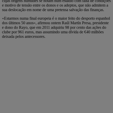
cujas origens humildes se notam num estádio com falta de condições
e motivo de tensão entre os donos e os adeptos, que não admitem a
sua deslocação em nome de uma pretensa salvação das finanças.
«Estarmos numa final europeia é o maior feito do desporto espanhol
dos últimos 50 anos», afirmou ontem Raúl Martín Presa, presidente
e dono do Rayo, que em 2011 adquiriu 98 por cento das ações do
clube por 961 euros, mas assumindo uma dívida de €40 milhões
deixada pelos antecessores.