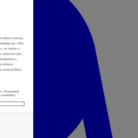
icadores únicos,
esentadas em «Nós
o» ou retirar o
s e anúncios que
sentimento a
e inferior
a nossa política
ção. Armazenar
 conteúdos,