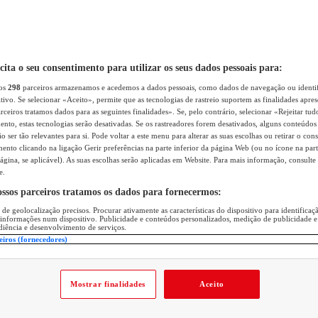
icita o seu consentimento para utilizar os seus dados pessoais para:
sos
298
parceiros armazenamos e acedemos a dados pessoais, como dados de navegação ou identif
itivo. Se selecionar «Aceito», permite que as tecnologias de rastreio suportem as finalidades apr
rceiros tratamos dados para as seguintes finalidades». Se, pelo contrário, selecionar «Rejeitar tud
ento, estas tecnologias serão desativadas. Se os rastreadores forem desativados, alguns conteúdo
 ser tão relevantes para si. Pode voltar a este menu para alterar as suas escolhas ou retirar o con
nto clicando na ligação Gerir preferências na parte inferior da página Web (ou no ícone na part
ágina, se aplicável). As suas escolhas serão aplicadas em Website. Para mais informação, consulte 
e.
ossos parceiros tratamos os dados para fornecermos:
 de geolocalização precisos. Procurar ativamente as características do dispositivo para identifica
 informações num dispositivo. Publicidade e conteúdos personalizados, medição de publicidade e
diência e desenvolvimento de serviços.
eiros (fornecedores)
Mostrar finalidades
Aceito