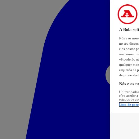
A Bola sol
Nós e os nos
no seu dispos
e os nossos pa
seu consentim
vê poderão não
qualquer mome
esquerda da p
de privacidad
Nós e os n
Utilizar dados
e/ou aceder a
estudos de au
Lista de parc