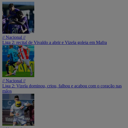
// Nacional //
Liga 2: recital de Vivaldo a abrir e Vizela goleia em Mafra
// Nacional //
Liga 2: Vizela dominou, criou, falhou e acabou com o coração nas
mãos