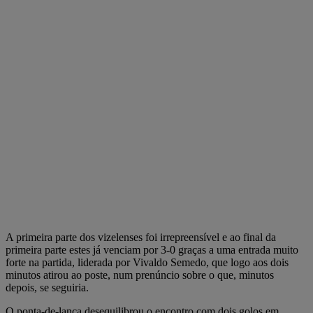
A primeira parte dos vizelenses foi irrepreensível e ao final da
primeira parte estes já venciam por 3-0 graças a uma entrada muito
forte na partida, liderada por Vivaldo Semedo, que logo aos dois
minutos atirou ao poste, num prenúncio sobre o que, minutos
depois, se seguiria.
O ponta-de-lança desequilibrou o encontro com dois golos em