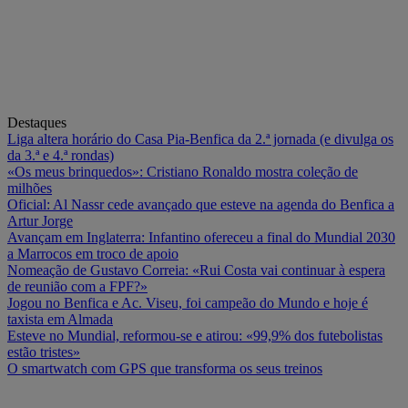
Destaques
Liga altera horário do Casa Pia-Benfica da 2.ª jornada (e divulga os
da 3.ª e 4.ª rondas)
«Os meus brinquedos»: Cristiano Ronaldo mostra coleção de
milhões
Oficial: Al Nassr cede avançado que esteve na agenda do Benfica a
Artur Jorge
Avançam em Inglaterra: Infantino ofereceu a final do Mundial 2030
a Marrocos em troco de apoio
Nomeação de Gustavo Correia: «Rui Costa vai continuar à espera
de reunião com a FPF?»
Jogou no Benfica e Ac. Viseu, foi campeão do Mundo e hoje é
taxista em Almada
Esteve no Mundial, reformou-se e atirou: «99,9% dos futebolistas
estão tristes»
O smartwatch com GPS que transforma os seus treinos