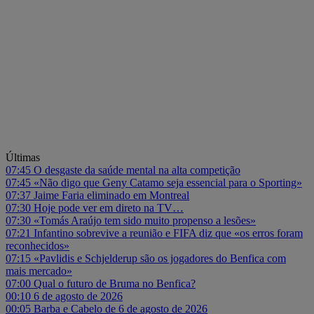
Últimas
07:45
O desgaste da saúde mental na alta competição
07:45
«Não digo que Geny Catamo seja essencial para o Sporting»
07:37
Jaime Faria eliminado em Montreal
07:30
Hoje pode ver em direto na TV…
07:30
«Tomás Araújo tem sido muito propenso a lesões»
07:21
Infantino sobrevive a reunião e FIFA diz que «os erros foram
reconhecidos»
07:15
«Pavlidis e Schjelderup são os jogadores do Benfica com
mais mercado»
07:00
Qual o futuro de Bruma no Benfica?
00:10
6 de agosto de 2026
00:05
Barba e Cabelo de 6 de agosto de 2026