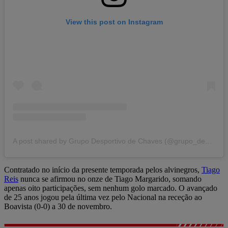
View this post on Instagram
A post shared by Grupo Desportivo de Chaves (@grupo_desportivo_chaves)
Contratado no início da presente temporada pelos alvinegros,
Tiago
Reis
nunca se afirmou no onze de Tiago Margarido, somando
apenas oito participações, sem nenhum golo marcado. O avançado
de 25 anos jogou pela última vez pelo Nacional na receção ao
Boavista (0-0) a 30 de novembro.