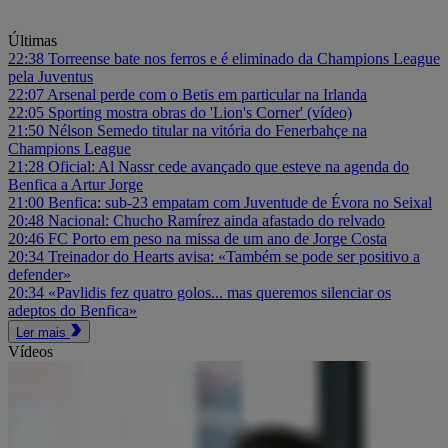
Últimas
22:38
Torreense bate nos ferros e é eliminado da Champions League
pela Juventus
22:07
Arsenal perde com o Betis em particular na Irlanda
22:05
Sporting mostra obras do 'Lion's Corner' (vídeo)
21:50
Nélson Semedo titular na vitória do Fenerbahçe na
Champions League
21:28
Oficial: Al Nassr cede avançado que esteve na agenda do
Benfica a Artur Jorge
21:00
Benfica: sub-23 empatam com Juventude de Évora no Seixal
20:48
Nacional: Chucho Ramírez ainda afastado do relvado
20:46
FC Porto em peso na missa de um ano de Jorge Costa
20:34
Treinador do Hearts avisa: «Também se pode ser positivo a
defender»
20:34
«Pavlidis fez quatro golos... mas queremos silenciar os
adeptos do Benfica»
Ler mais
Vídeos