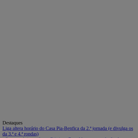
Destaques
Liga altera horário do Casa Pia-Benfica da 2.ª jornada (e divulga os
da 3.ª e 4.ª rondas)