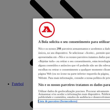
A Bola solicita o seu consentimento para utilizar
Nós e os nossos
298
parceiros armazenamos e acedemos a dados
únicos, no seu dispositivo. Se selecionar «Aceito», permite que 
apresentadas em «Nós e os nossos parceiros tratamos dados para 
«Rejeitar tudo» ou retirar o seu consentimento, estas tecnologia
alguns conteúdos e anúncios que vê poderão não ser tão relevant
escolhas ou retirar o consentimento a qualquer momento clicand
página Web (ou no ícone na parte inferior esquerda da página, s
Website. Para mais informação, consulte a nossa política de pri
Futebol
Nós e os nossos parceiros tratamos os dados par
Utilizar dados de geolocalização precisos. Procurar ativamente a
Armazenar e/ou aceder a informações num dispositivo. Publici
publicidade e conteúdos, estudos de audiência e desenvolvimen
Lista de parceiros (fornecedores)