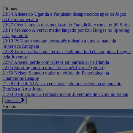
Últimas
23:34
Atletas do Uganda e Paquistão desaparecidos após os Jogos
da Commonwealth
23:27
Otso Liimatta desvincula-se do Famalicão e ruma ao IK Sirius
23:14
Mercado Alverca: médio lançado por Rui Borges no Sporting
está garantido
23:10
PSG sem sotaque português goleado a uma semana da
Supertaça Europeia
22:38
Torreense bate nos ferros e é eliminado da Champions League
pela Juventus
22:07
Arsenal perde com o Betis em particular na Irlanda
22:05
Sporting mostra obras do 'Lion's Corner' (vídeo)
21:50
Nélson Semedo titular na vitória do Fenerbahçe na
Champions League
21:28
Oficial: Al Nassr cede avançado que esteve na agenda do
Benfica a Artur Jorge
21:00
Benfica: sub-23 empatam com Juventude de Évora no Seixal
Ler mais
Vídeos