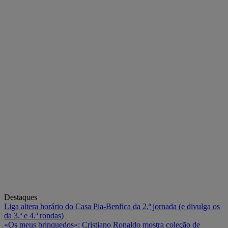
Destaques
Liga altera horário do Casa Pia-Benfica da 2.ª jornada (e divulga os
da 3.ª e 4.ª rondas)
«Os meus brinquedos»: Cristiano Ronaldo mostra coleção de