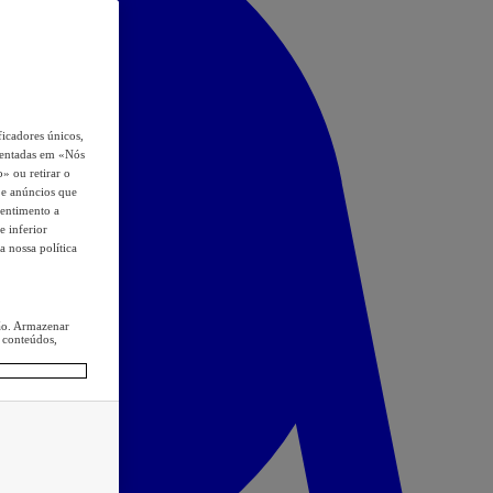
icadores únicos,
esentadas em «Nós
o» ou retirar o
s e anúncios que
sentimento a
e inferior
a nossa política
ção. Armazenar
 conteúdos,