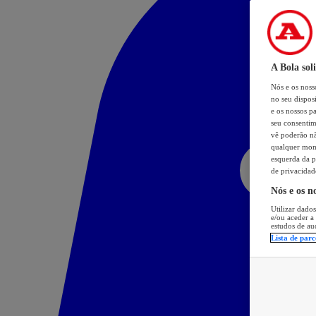
A Bola sol
Nós e os nos
no seu dispos
e os nossos pa
seu consentim
vê poderão não
qualquer mome
esquerda da p
de privacidad
Nós e os n
Utilizar dados
e/ou aceder a
estudos de au
Lista de parc