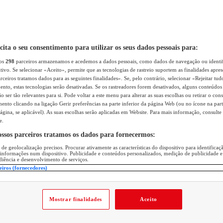
icita o seu consentimento para utilizar os seus dados pessoais para:
sos
298
parceiros armazenamos e acedemos a dados pessoais, como dados de navegação ou identif
itivo. Se selecionar «Aceito», permite que as tecnologias de rastreio suportem as finalidades apr
rceiros tratamos dados para as seguintes finalidades». Se, pelo contrário, selecionar «Rejeitar tud
ento, estas tecnologias serão desativadas. Se os rastreadores forem desativados, alguns conteúdo
 ser tão relevantes para si. Pode voltar a este menu para alterar as suas escolhas ou retirar o con
nto clicando na ligação Gerir preferências na parte inferior da página Web (ou no ícone na part
ágina, se aplicável). As suas escolhas serão aplicadas em Website. Para mais informação, consulte 
e.
ossos parceiros tratamos os dados para fornecermos:
 de geolocalização precisos. Procurar ativamente as características do dispositivo para identifica
 informações num dispositivo. Publicidade e conteúdos personalizados, medição de publicidade e
diência e desenvolvimento de serviços.
eiros (fornecedores)
Mostrar finalidades
Aceito