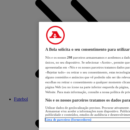
A Bola solicita o seu consentimento para utilizar
Nós e os nossos
298
parceiros armazenamos e acedemos a dados
únicos, no seu dispositivo. Se selecionar «Aceito», permite que 
apresentadas em «Nós e os nossos parceiros tratamos dados para 
«Rejeitar tudo» ou retirar o seu consentimento, estas tecnologia
alguns conteúdos e anúncios que vê poderão não ser tão relevant
escolhas ou retirar o consentimento a qualquer momento clicand
página Web (ou no ícone na parte inferior esquerda da página, s
Website. Para mais informação, consulte a nossa política de pri
Futebol
Nós e os nossos parceiros tratamos os dados par
Utilizar dados de geolocalização precisos. Procurar ativamente a
Armazenar e/ou aceder a informações num dispositivo. Publici
publicidade e conteúdos, estudos de audiência e desenvolvimen
Lista de parceiros (fornecedores)