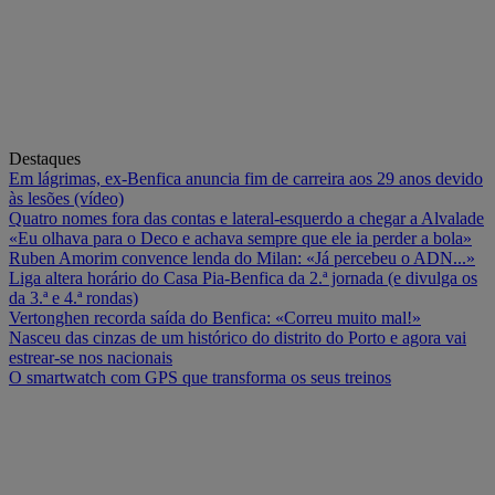
Destaques
Em lágrimas, ex-Benfica anuncia fim de carreira aos 29 anos devido
às lesões (vídeo)
Quatro nomes fora das contas e lateral-esquerdo a chegar a Alvalade
«Eu olhava para o Deco e achava sempre que ele ia perder a bola»
Ruben Amorim convence lenda do Milan: «Já percebeu o ADN...»
Liga altera horário do Casa Pia-Benfica da 2.ª jornada (e divulga os
da 3.ª e 4.ª rondas)
Vertonghen recorda saída do Benfica: «Correu muito mal!»
Nasceu das cinzas de um histórico do distrito do Porto e agora vai
estrear-se nos nacionais
O smartwatch com GPS que transforma os seus treinos