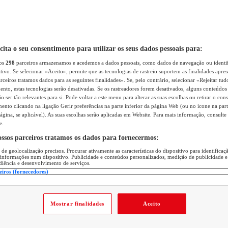
icita o seu consentimento para utilizar os seus dados pessoais para:
sos
298
parceiros armazenamos e acedemos a dados pessoais, como dados de navegação ou identif
itivo. Se selecionar «Aceito», permite que as tecnologias de rastreio suportem as finalidades apr
rceiros tratamos dados para as seguintes finalidades». Se, pelo contrário, selecionar «Rejeitar tud
ento, estas tecnologias serão desativadas. Se os rastreadores forem desativados, alguns conteúdo
 ser tão relevantes para si. Pode voltar a este menu para alterar as suas escolhas ou retirar o con
nto clicando na ligação Gerir preferências na parte inferior da página Web (ou no ícone na part
ágina, se aplicável). As suas escolhas serão aplicadas em Website. Para mais informação, consulte 
e.
ossos parceiros tratamos os dados para fornecermos:
 de geolocalização precisos. Procurar ativamente as características do dispositivo para identifica
 informações num dispositivo. Publicidade e conteúdos personalizados, medição de publicidade e
diência e desenvolvimento de serviços.
eiros (fornecedores)
Mostrar finalidades
Aceito