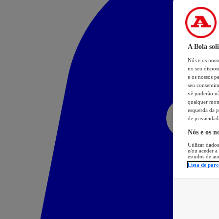
A Bola sol
Nós e os nos
no seu dispos
e os nossos pa
seu consentim
vê poderão não
qualquer mome
esquerda da p
de privacidad
Nós e os n
Utilizar dados
e/ou aceder a
estudos de au
Lista de parc