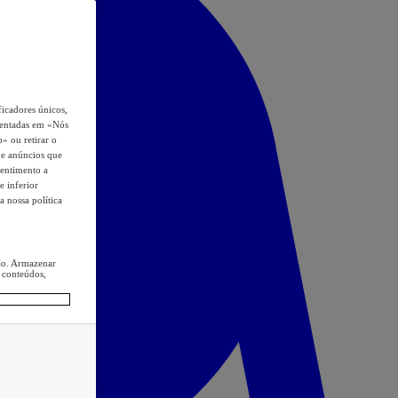
icadores únicos,
esentadas em «Nós
o» ou retirar o
s e anúncios que
sentimento a
e inferior
a nossa política
ção. Armazenar
 conteúdos,