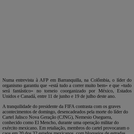
Numa entrevista à AFP em Barranquilla, na Colômbia, o líder do
organismo garantiu que «está tudo a correr muito bem» e que «tudo
será fantástico» no torneio coorganizado por México, Estados
Unidos e Canadá, entre 11 de junho e 19 de julho deste ano.
A tranquilidade do presidente da FIFA contrasta com os graves
acontecimentos de domingo, desencadeados pela morte do líder do
Cartel Jalisco Nova Geração (CJNG), Nemesio Oseguera,
conhecido como El Mencho, durante uma operação militar do
exército mexicano. Em retaliação, membros do cartel provocaram o
caos em 20 dos 32 estados mexicanos, com bloqueios de estradas,