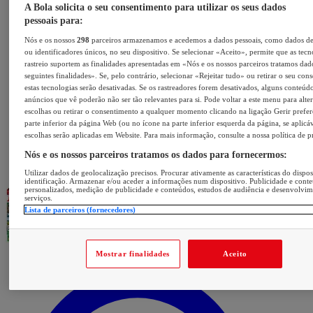
A Bola solicita o seu consentimento para utilizar os seus dados
pessoais para:
Nós e os nossos
298
parceiros armazenamos e acedemos a dados pessoais, como dados d
ou identificadores únicos, no seu dispositivo. Se selecionar «Aceito», permite que as tecn
rastreio suportem as finalidades apresentadas em «Nós e os nossos parceiros tratamos dad
seguintes finalidades». Se, pelo contrário, selecionar «Rejeitar tudo» ou retirar o seu con
estas tecnologias serão desativadas. Se os rastreadores forem desativados, alguns conteúd
anúncios que vê poderão não ser tão relevantes para si. Pode voltar a este menu para alter
escolhas ou retirar o consentimento a qualquer momento clicando na ligação Gerir prefer
parte inferior da página Web (ou no ícone na parte inferior esquerda da página, se aplicáv
escolhas serão aplicadas em Website. Para mais informação, consulte a nossa política de p
Nós e os nossos parceiros tratamos os dados para fornecermos:
Utilizar dados de geolocalização precisos. Procurar ativamente as características do dispos
identificação. Armazenar e/ou aceder a informações num dispositivo. Publicidade e cont
personalizados, medição de publicidade e conteúdos, estudos de audiência e desenvolvi
serviços.
Lista de parceiros (fornecedores)
Mostrar finalidades
Aceito