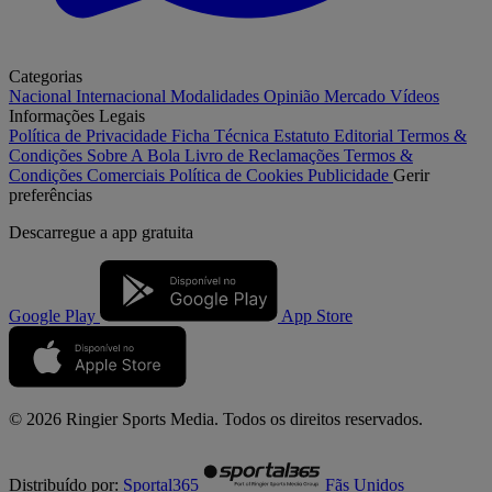
Categorias
Nacional
Internacional
Modalidades
Opinião
Mercado
Vídeos
Informações Legais
Política de Privacidade
Ficha Técnica
Estatuto Editorial
Termos &
Condições
Sobre A Bola
Livro de Reclamações
Termos &
Condições Comerciais
Política de Cookies
Publicidade
Gerir
preferências
Descarregue a
app gratuita
Google Play
App Store
© 2026 Ringier Sports Media. Todos os direitos reservados.
Distribuído por:
Sportal365
Fãs Unidos