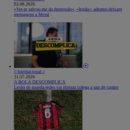
02.08.2026
«Ver-te salvou-me da depressão», «lenda»: adeptos deixam
mensagens a Messi
// Internacional //
31.07.2026
A BOLA DESCOMPLICA
Lesão de guarda-redes vai obrigar colega a sair de campo