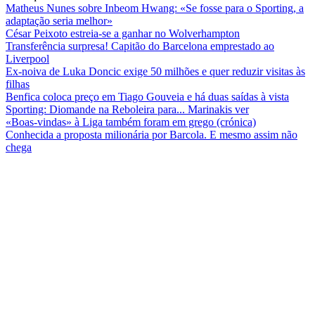
Matheus Nunes sobre Inbeom Hwang: «Se fosse para o Sporting, a
adaptação seria melhor»
César Peixoto estreia-se a ganhar no Wolverhampton
Transferência surpresa! Capitão do Barcelona emprestado ao
Liverpool
Ex-noiva de Luka Doncic exige 50 milhões e quer reduzir visitas às
filhas
Benfica coloca preço em Tiago Gouveia e há duas saídas à vista
Sporting: Diomande na Reboleira para... Marinakis ver
«Boas-vindas» à Liga também foram em grego (crónica)
Conhecida a proposta milionária por Barcola. E mesmo assim não
chega