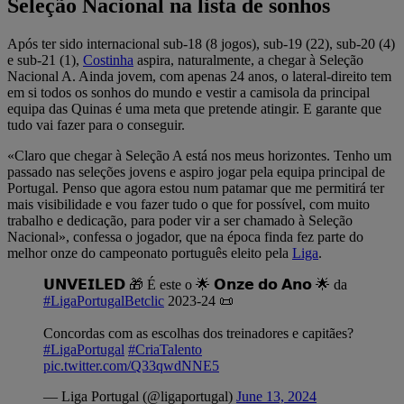
Seleção Nacional na lista de sonhos
Após ter sido internacional sub-18 (8 jogos), sub-19 (22), sub-20 (4)
e sub-21 (1),
Costinha
aspira, naturalmente, a chegar à Seleção
Nacional A. Ainda jovem, com apenas 24 anos, o lateral-direito tem
em si todos os sonhos do mundo e vestir a camisola da principal
equipa das Quinas é uma meta que pretende atingir. E garante que
tudo vai fazer para o conseguir.
«Claro que chegar à Seleção A está nos meus horizontes. Tenho um
passado nas seleções jovens e aspiro jogar pela equipa principal de
Portugal. Penso que agora estou num patamar que me permitirá ter
mais visibilidade e vou fazer tudo o que for possível, com muito
trabalho e dedicação, para poder vir a ser chamado à Seleção
Nacional», confessa o jogador, que na época finda fez parte do
melhor onze do campeonato português eleito pela
Liga
.
𝗨𝗡𝗩𝗘𝗜𝗟𝗘𝗗 🎁 É este o 🌟 𝗢𝗻𝘇𝗲 𝗱𝗼 𝗔𝗻𝗼 🌟 da
#LigaPortugalBetclic
2023-24 📜
Concordas com as escolhas dos treinadores e capitães?
#LigaPortugal
#CriaTalento
pic.twitter.com/Q33qwdNNE5
— Liga Portugal (@ligaportugal)
June 13, 2024