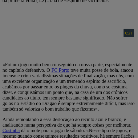
da primeira volta (1-2) - fala de «espírito de sacrifício».
«Foi um jogo muito bem conseguido da nossa parte, especialmente
no capítulo defensivo. O
FC Porto
teve muita posse de bola, atacou
imenso e criou variadíssimas situações de finalização, mas nós, com
uma excelente organização e um tremendo espírito de sacrifício,
acabámos por passar entre os pingos da chuva, como se costuma
dizer, e conquistámos um ponto que, na casa de um dos crónicos
candidatos ao título, tem sempre bastante significado. Não sofrer
golos no Estádio do Dragão é sempre extremamente difícil, mas isso
também só valoriza o bom trabalho que fizemos».
Ainda remontando a essa deslocação ao recinto azul e branco, e
analisando numa perspetiva de que há sempre coisas por melhorar,
Costinha
dá o mote para o jogo de sábado: «Nesse tipo de jogos, e
mesmo quando conseguimos resultados positivos, há sempre ilações