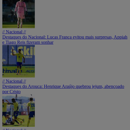
// Nacional //
Destaques do Nacional: Lucas França evitou mais surpresas, Appiah
e Tiago Reis fizeram sonhar
// Nacional //
Destaques do Arouca: Henrique Araújo quebrou jejum, abençoado
por Cristo