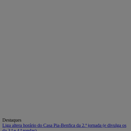
Destaques
Liga altera horário do Casa Pia-Benfica da 2.ª jornada (e divulga os
da 3.ª e 4.ª rondas)