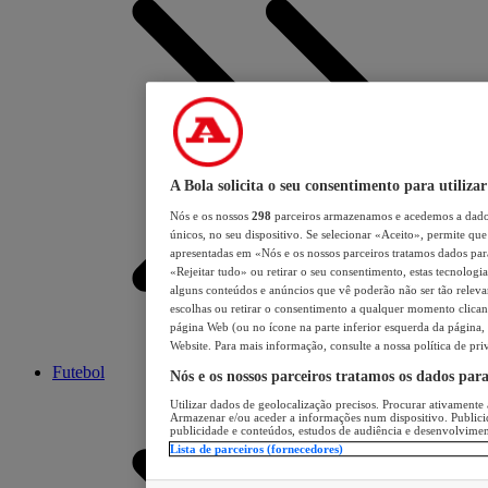
A Bola solicita o seu consentimento para utilizar
Nós e os nossos
298
parceiros armazenamos e acedemos a dados
únicos, no seu dispositivo. Se selecionar «Aceito», permite que 
apresentadas em «Nós e os nossos parceiros tratamos dados para 
«Rejeitar tudo» ou retirar o seu consentimento, estas tecnologia
alguns conteúdos e anúncios que vê poderão não ser tão relevant
escolhas ou retirar o consentimento a qualquer momento clicand
página Web (ou no ícone na parte inferior esquerda da página, s
Website. Para mais informação, consulte a nossa política de pri
Futebol
Nós e os nossos parceiros tratamos os dados par
Utilizar dados de geolocalização precisos. Procurar ativamente a
Armazenar e/ou aceder a informações num dispositivo. Publici
publicidade e conteúdos, estudos de audiência e desenvolvimen
Lista de parceiros (fornecedores)