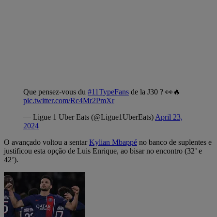
Que pensez-vous du
#11TypeFans
de la J30 ? 👀🔥
pic.twitter.com/Rc4Mr2PmXr
— Ligue 1 Uber Eats (@Ligue1UberEats)
April 23,
2024
O avançado voltou a sentar
Kylian Mbappé
no banco de suplentes e
justificou esta opção de Luis Enrique, ao bisar no encontro (32’ e
42’).