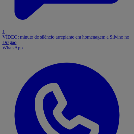
1
VÍDEO: minuto de silêncio arrepiante em homenagem a Silvino no
Dragão
WhatsApp