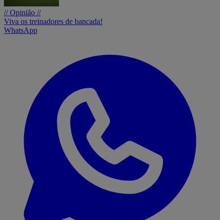
// Opinião //
Viva os treinadores de bancada!
WhatsApp