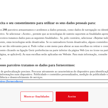
icita o seu consentimento para utilizar os seus dados pessoais para:
sos
298
parceiros armazenamos e acedemos a dados pessoais, como dados de navegação ou identif
itivo. Se selecionar «Aceito», permite que as tecnologias de rastreio suportem as finalidades apr
rceiros tratamos dados para as seguintes finalidades». Se, pelo contrário, selecionar «Rejeitar tud
ento, estas tecnologias serão desativadas. Se os rastreadores forem desativados, alguns conteúdo
 ser tão relevantes para si. Pode voltar a este menu para alterar as suas escolhas ou retirar o con
nto clicando na ligação Gerir preferências na parte inferior da página Web (ou no ícone na part
ágina, se aplicável). As suas escolhas serão aplicadas em Website. Para mais informação, consulte 
e.
ossos parceiros tratamos os dados para fornecermos:
 de geolocalização precisos. Procurar ativamente as características do dispositivo para identifica
 informações num dispositivo. Publicidade e conteúdos personalizados, medição de publicidade e
diência e desenvolvimento de serviços.
eiros (fornecedores)
Mostrar finalidades
Aceito