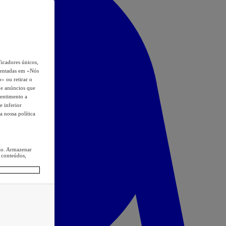
icadores únicos,
esentadas em «Nós
o» ou retirar o
s e anúncios que
sentimento a
e inferior
a nossa política
ção. Armazenar
 conteúdos,