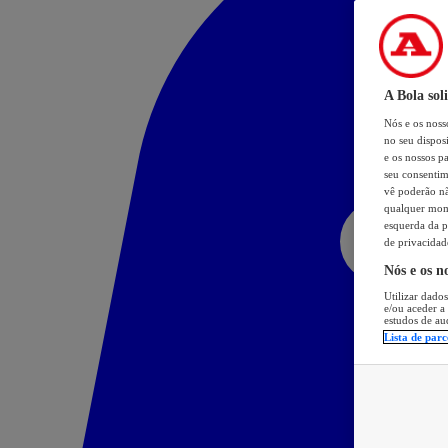
A Bola sol
Nós e os nos
no seu dispos
e os nossos pa
seu consentim
vê poderão não
qualquer mome
esquerda da p
de privacidad
Nós e os n
Utilizar dados
e/ou aceder a
estudos de au
Lista de parc