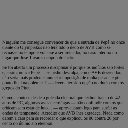
Ninguém me consegue convencer de que a entrada de Pepê no onze
diante do Olympiakos não terá tido o dedo de AVB como se
recuasse no tempo e voltasse a ser treinador, no caso interino no
lugar que José Tavares ocupou de facto...
Se foi aberto um processo disciplinar é porque os indícios são fortes
e, assim, nunca Pepê — se pediu desculpa, como AVB desvendou,
não seria mais prudente anunciar imposição de multa pesada e pôr
ponto final na polémica? — deveria ter sido opção no duelo com os
gregos do Pireu.
Como acontece desde a goleada eleitoral que fechou trajeto de 42
anos de PC, algumas aves necrófagas — não confundir com os que
criticam sem estar de luto… — aproveitaram logo para surfar as
ondas da tempestade. Acredito que AVB lhes agradeça. Nada como
darem a cara para se recordar o que explicou os 80 contra 20 por
cento do último ato eleitoral.