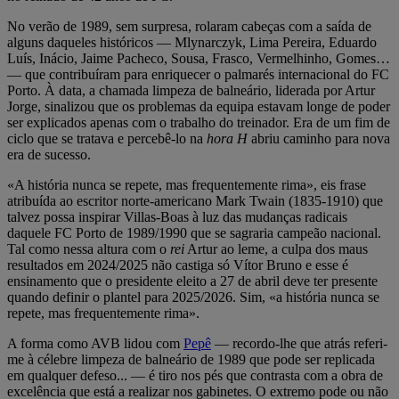
No verão de 1989, sem surpresa, rolaram cabeças com a saída de
alguns daqueles históricos — Mlynarczyk, Lima Pereira, Eduardo
Luís, Inácio, Jaime Pacheco, Sousa, Frasco, Vermelhinho, Gomes…
— que contribuíram para enriquecer o palmarés internacional do FC
Porto. À data, a chamada limpeza de balneário, liderada por Artur
Jorge, sinalizou que os problemas da equipa estavam longe de poder
ser explicados apenas com o trabalho do treinador. Era de um fim de
ciclo que se tratava e percebê-lo na
hora H
abriu caminho para nova
era de sucesso.
«A história nunca se repete, mas frequentemente rima», eis frase
atribuída ao escritor norte-americano Mark Twain (1835-1910) que
talvez possa inspirar Villas-Boas à luz das mudanças radicais
daquele FC Porto de 1989/1990 que se sagraria campeão nacional.
Tal como nessa altura com o
rei
Artur ao leme, a culpa dos maus
resultados em 2024/2025 não castiga só Vítor Bruno e esse é
ensinamento que o presidente eleito a 27 de abril deve ter presente
quando definir o plantel para 2025/2026. Sim, «a história nunca se
repete, mas frequentemente rima».
A forma como AVB lidou com
Pepê
— recordo-lhe que atrás referi-
me à célebre limpeza de balneário de 1989 que pode ser replicada
em qualquer defeso... — é tiro nos pés que contrasta com a obra de
excelência que está a realizar nos gabinetes. O extremo pode ou não