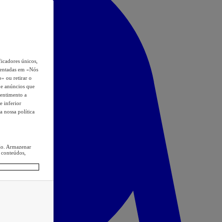
icadores únicos,
esentadas em «Nós
o» ou retirar o
s e anúncios que
sentimento a
e inferior
a nossa política
ção. Armazenar
 conteúdos,