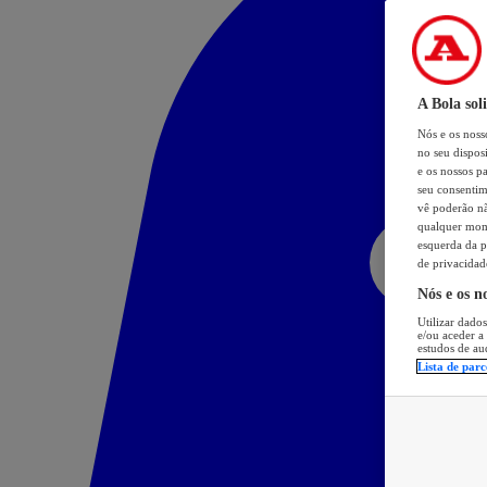
A Bola sol
Nós e os nos
no seu dispos
e os nossos pa
seu consentim
vê poderão não
qualquer mome
esquerda da p
de privacidad
Nós e os n
Utilizar dados
e/ou aceder a
estudos de au
Lista de parc