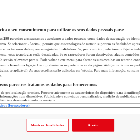
icita o seu consentimento para utilizar os seus dados pessoais para:
sos
298
parceiros armazenamos e acedemos a dados pessoais, como dados de navegação ou identif
itivo. Se selecionar «Aceito», permite que as tecnologias de rastreio suportem as finalidades apr
rceiros tratamos dados para as seguintes finalidades». Se, pelo contrário, selecionar «Rejeitar tud
ento, estas tecnologias serão desativadas. Se os rastreadores forem desativados, alguns conteúdo
 ser tão relevantes para si. Pode voltar a este menu para alterar as suas escolhas ou retirar o con
nto clicando na ligação Gerir preferências na parte inferior da página Web (ou no ícone na part
ágina, se aplicável). As suas escolhas serão aplicadas em Website. Para mais informação, consulte 
e.
ossos parceiros tratamos os dados para fornecermos:
 de geolocalização precisos. Procurar ativamente as características do dispositivo para identifica
 informações num dispositivo. Publicidade e conteúdos personalizados, medição de publicidade e
diência e desenvolvimento de serviços.
eiros (fornecedores)
Mostrar finalidades
Aceito