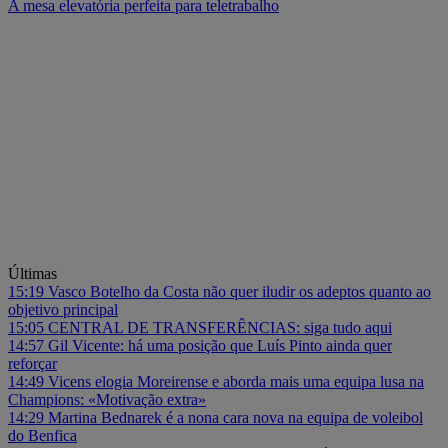
A mesa elevatória perfeita para teletrabalho
Últimas
15:19
Vasco Botelho da Costa não quer iludir os adeptos quanto ao
objetivo principal
15:05
CENTRAL DE TRANSFERÊNCIAS: siga tudo aqui
14:57
Gil Vicente: há uma posição que Luís Pinto ainda quer
reforçar
14:49
Vicens elogia Moreirense e aborda mais uma equipa lusa na
Champions: «Motivação extra»
14:29
Martina Bednarek é a nona cara nova na equipa de voleibol
do Benfica