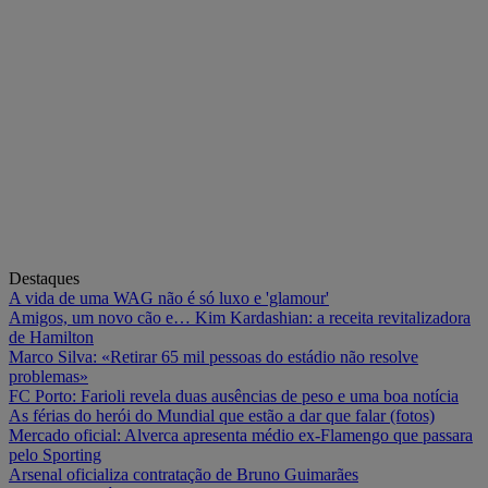
Destaques
A vida de uma WAG não é só luxo e 'glamour'
Amigos, um novo cão e… Kim Kardashian: a receita revitalizadora
de Hamilton
Marco Silva: «Retirar 65 mil pessoas do estádio não resolve
problemas»
FC Porto: Farioli revela duas ausências de peso e uma boa notícia
As férias do herói do Mundial que estão a dar que falar (fotos)
Mercado oficial: Alverca apresenta médio ex-Flamengo que passara
pelo Sporting
Arsenal oficializa contratação de Bruno Guimarães